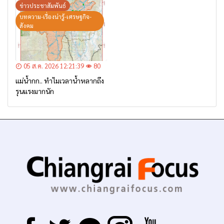
– เตรียมการอพยพ”
ข่าวประชาสัมพันธ์
บทความ-เรื่องน่ารู้-เศรษฐกิจ-
สังคม
05 ส.ค. 2026 12:21:39
80
แม่น้ำกก.. ทำไมเวลาน้ำหลากถึง
รุนแรงมากนัก