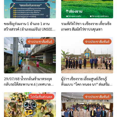
ขอเชิญร่วมงาน 1 อำเภอ 1 ลาน
รวมพิกัดไร่ชา จ.เชียงราย เที่ยวเชิง
สร้างสรรค์ (อำเภอแม่จัน) UNSEEN
เกษตร สัมผัสไร่ชาบนขุนเขา
THAI THAI
ข่าวประชาสัมพันธ์
ข่าวประชาสัมพันธ์
29/07/68 น้ำกกล้นเข้ามาตรงจุด
ผู้ว่าฯ เชียงราย เยี่ยมศูนย์เรียนรู้
กลับรถใต้สะพาน ท.6 | เทศบาล
ต้นแบบ “โคก หนอง นา” ส่งเสริม
นครเชียงราย เตรียมความพร้อม
เศรษฐกิจพอเพียง
และเฝ้าสถานการณ์เหตุวาตภัย
โปรโมชั่นส่วนลด
ข่าวประชาสัมพันธ์
อุทกภัย