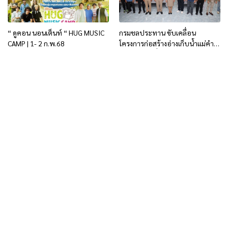
“ ดูคอน นอนเต็นท์ “ HUG MUSIC
กรมชลประทาน ขับเคลื่อน
CAMP | 1- 2 ก.พ.68
โครงการก่อสร้างอ่างเก็บน้ำแม่คำ
จ.เชียงราย เพื่อแก้ไขปัญหา
ขาดแคลนน้ำ ชาวบ้าน ชาวเกษตรมี
น้ำใช้ตลอดทั้งปี