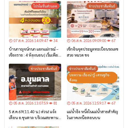
โปรโมชั่นส่วนลด
ข่าวประชาสัมพันธ์
07 ส.ค. 2026 14:09:47
34
06 ส.ค. 2026 09:09:00
67
บ้านกาญจน์กนก แยกแม่กรณ์ –
เช็กอินจุดประมูลทะเบียนรถเลข
เชียงราย : 4 ห้องนอน | เริ่มเพียง
สวย หมวด ขจ
2.6 ล้าน* เท่านั้น
ข่าวประชาสัมพันธ์
ข่าวประชาสัมพันธ์
บทความ-เรื่องน่ารู้-เศรษฐกิจ-
สังคม
05 ส.ค. 2026 13:07:59
81
05 ส.ค. 2026 12:59:17
67
5 ส.ค.69(11.40 น.) ด่วน! แจ้ง
แม่น้ำอิง หนึ่งในแม่น้ำสายสำคัญ
เตือน อ.ขุนตาล บริเวณสะพาน
ในภาคเหนือตอนบน
บ้านป่าข่า ต.ยางฮอม “เฝ้าระวัง