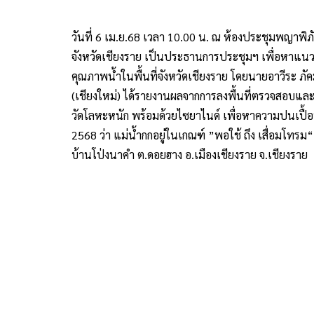
เลี่ยงการสัมผัสน้ำกกโดยตรง หลังพบ “สารหนู” ใน
แสดงถึงแหล่งน้ำมีความสกปรกในรูปสารอินทรีย์สูง กา