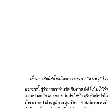
เลี่ยงการสัมผัสน้ำกกโดยตรง หลังพบ “สารหนู” ใน
นอกจากนี้ ผู้ว่าราชการจังหวัดเชียงราย ยังได้เน้นย
ความปลอดภัย และงดลงเล่นน้ำ ใช้น้ำ หรือสัมผัสน้ำโด
ทั้งการประปาส่วนภูมิภาค ศูนย์วิทยาศาสตร์การแพท
สำนักงานสิ่งแวดล้อมจังหวัด สำนักงานป้องกันและบรรเ
ศักยภาพ และขอความร่วมมือพี่น้องประชาชนปฏิบัติต