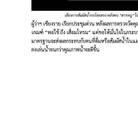
วันที่ 6 เม.ย.68 เวลา 10.00 น. ณ ห้องประชุมพญาพิภั
จังหวัดเชียงราย เป็นประธานการประชุมฯ เพื่อหาแ
คุณภาพน้ำในพื้นที่จังหวัดเชียงราย โดยนายอาวีระ ภั
(เชียงใหม่) ได้รายงานผลจากการลงพื้นที่ตรวจสอบและเ
วัดโลหะหนัก พร้อมด้วยไซยาไนด์ เพื่อหาความปนเปื้อ
2568 ว่า แม่น้ำกกอยู่ในเกณฑ์ ”พอใช้ ถึง เสื่อมโท
บ้านโป่งนาคำ ต.ดอยฮาง อ.เมืองเชียงราย จ.เชียงราย