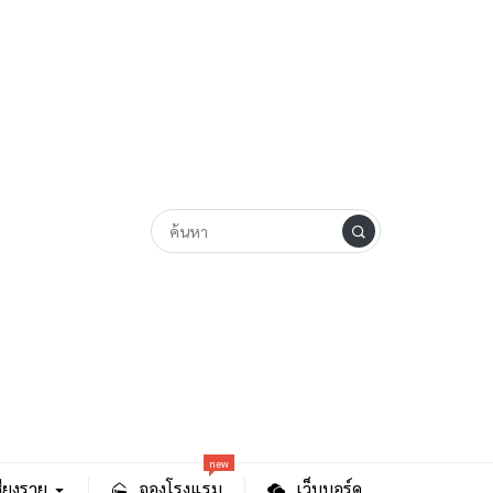
new
ียงราย
จองโรงแรม
เว็บบอร์ด
 “สารหนู” ในแม่น้ำกก เกินค่า
share
tweet
share
ค้นหา
ค้นหา