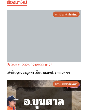
06 ส.ค. 2026 09:09:00
28
เช็กอินจุดประมูลทะเบียนรถเลขสวย หมวด ขจ
ข่าวประชาสัมพันธ์
05 ส.ค. 2026 13:07:59
59
5 ส.ค.69(11.40 น.) ด่วน! แจ้งเตือน อ.ขุนตาล บริเวณ
สะพานบ้านป่าข่า ต.ยางฮอม “เฝ้าระวัง – เตรียมการ
อพยพ”
ข่าวประชาสัมพันธ์
บทความ-เรื่องน่ารู้-เศรษฐกิจ-สังคม