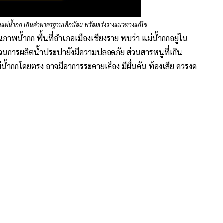
กดิ์ ศาลากลางจังหวัดเชียงราย นายชรินทร์ ทองสุข ผู้ว่าราชการ
นวทางการแก้ไขปัญหาคุณภาพน้ำกก หลังรับทราบผลการตรวจ
คมาตร์ ผู้อำนวยการสำนักงานสิ่งแวดล้อมและควบคุมมลพิษที่ 1
ก็บตัวอย่างน้ำ เพื่อตรวจวิเคราะห์คุณภาพน้ำผิวดิน การตรวจ
นของสารมลพิษในแหล่งน้ำของแม่น้ำกก เมื่อวันที่ 24 มีนาคม
รม“ โดยค่าความสกปรกในรูปสารอินทรีย์เกินมาตรฐาน บริเวณ