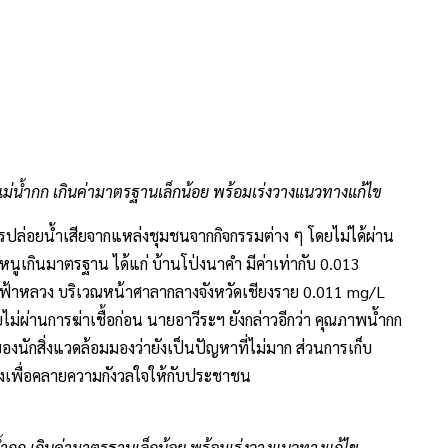
รหนูเกินมาตรฐาน ได้แก่ บ้านโป่งนาคำ มีค่าเท่ากับ 0.013
้าหลวง บริเวณหน้าศาลากลางจังหวัดเชียงราย 0.011 mg/L
ผ่านการฆ่าเชื้อก่อน นายอาวีระฯ ยังกล่าวอีกว่า คุณภาพน้ำกก
องนักสิ่งแวดล้อมมองว่ายังเป็นปัญหาที่ไม่มาก ส่วนการเก็บ
้งเพื่อคลายความกังวลใจให้กับประชาชน
้ำกก เกินค่ามาตรฐานเล็กน้อย พร้อมเร่งวางแนวทางแก้ไข
ขอให้สำนักงานสิ่งแวดล้อมและควบคุมมลพิษที่ 1 (เชียงใหม่)
 พร้อมทั้งขอให้ดำเนินการตลอดลำน้ำตั้งแต่รอยต่อจังหวัด
ภอเวียงเชียงรุ้ง อำเภอดอยหลวง อำเภอแม่จัน ก่อนไหลลงสู่