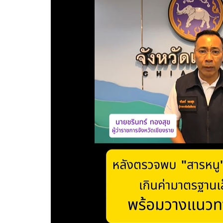
เลี่ยงการสัมผัสน้ำกกโดยตรง หลังพบ “สารหนู” ใ
ผู้ว่าฯ เชียงราย เรียกประชุมด่วน หลังผลการตรวจวัดคุ
เกณฑ์ “พอใช้ ถึง เสื่อมโทรม“ แต่ขอให้มั่นใจในกระ
มาตรฐานจะส่งผลกระทบกับคนที่ดื่มหรือสัมผัสน้ำในแม่
ลงเล่นน้ำจนกว่าคุณภาพน้ำจะดีขึ้น