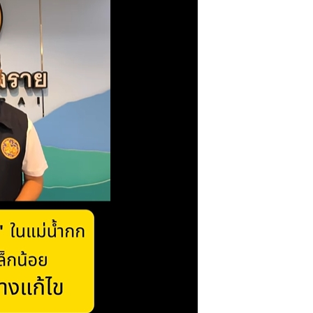
นแม่น้ำกก เกินค่ามาตรฐานเล็กน้อย พร้อมเร่งวางแนวทางแก้ไข
ณภาพน้ำกก พื้นที่อำเภอเมืองเชียงราย พบว่า แม่น้ำกกอยู่ใน
บวนการผลิตน้ำประปายังมีความปลอดภัย ส่วนสารหนูที่เกิน
น้ำกกโดยตรง อาจมีอาการระคายเคือง มีผื่นคัน ท้องเสีย ควรงด