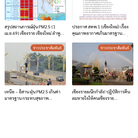
สรุปสถานการณ์ฝุ่น PM2.5 (1
ประกาศ สคพ.1 (เชียงใหม่) เรื่อง
เม.ย.69) เชียงราย เชียงใหม่ ลำพูน
คุณภาพอากาศเกินมาตรฐาน
แม่ฮ่องสอน
บริเวณภาคเหนือตอนบน ฉบับที่ 6
(6/2569) วันที่ 1 เม.ย.69
ข่าวประชาสัมพันธ์
ข่าวประชาสัมพันธ์
เหนือ – อีสาน ฝุ่น PM2.5 เกินค่า
เชียงรายผนึกกำลัง! ปฏิบัติการคืน
มาตรฐาน กระทบสุขภาพ
ลมหายใจให้คนเชียงราย
ประชาชน สวมหน้ากากป้องกัน
“ChiangRai Fresh Air”