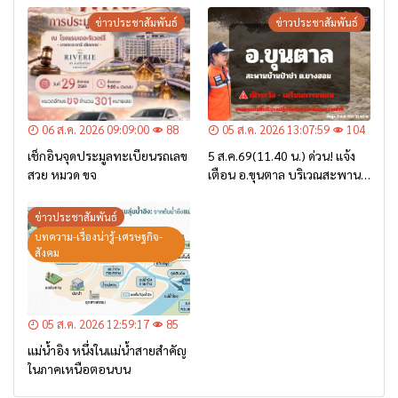
ข่าวประชาสัมพันธ์
ข่าวประชาสัมพันธ์
06 ส.ค. 2026 09:09:00
88
05 ส.ค. 2026 13:07:59
104
เช็กอินจุดประมูลทะเบียนรถเลข
5 ส.ค.69(11.40 น.) ด่วน! แจ้ง
สวย หมวด ขจ
เตือน อ.ขุนตาล บริเวณสะพาน
บ้านป่าข่า ต.ยางฮอม “เฝ้าระวัง
– เตรียมการอพยพ”
ข่าวประชาสัมพันธ์
บทความ-เรื่องน่ารู้-เศรษฐกิจ-
สังคม
05 ส.ค. 2026 12:59:17
85
แม่น้ำอิง หนึ่งในแม่น้ำสายสำคัญ
ในภาคเหนือตอนบน