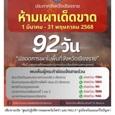
เชียงรายเปิด “ศูนย์ปฏิบัติการหมอกควันไฟป่า และ PM2.5” มุ่งป้องกันและแก้ไขปัญหา