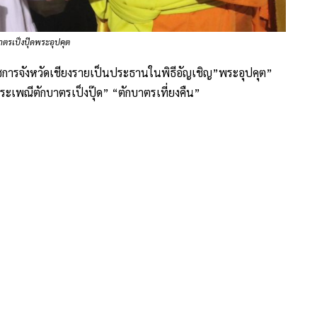
าตรเป็งปุ๊ดพระอุปคุต
าราชการจังหวัดเชียงรายเป็นประธานในพิธีอัญเชิญ”พระอุปคุต”
พณีตักบาตรเป็งปุ๊ด” “ตักบาตรเที่ยงคืน”