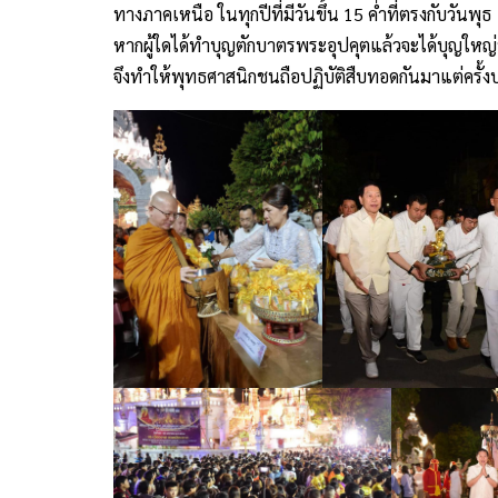
ทางภาคเหนือ ในทุกปีที่มีวันขึ้น 15 ค่ำที่ตรงกับวันพ
หากผู้ใดได้ทำบุญตักบาตรพระอุปคุตแล้วจะได้บุญใหญ่
จึงทำให้พุทธศาสนิกชนถือปฏิบัติสืบทอดกันมาแต่ครั้ง