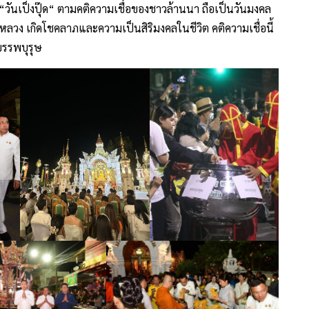
ุธ “วันเป็งปุ๊ด“ ตามคติความเชื่อของชาวล้านนา ถือเป็นวันมงคล
หลวง เกิดโชคลาภและความเป็นสิริมงคลในชีวิต คติความเชื่อนี้
บรรพบุรุษ