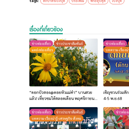
tags:
ตักบาตรเป็งปุ๊ด
ประเพณี
พระอุปคุต
เป็งปุ๊ด
เรื่องที่เกี่ยวข้อง
ข่าวท่องเที่ยว
ข่าวประชาสัมพันธ์
ข่าวท่องเที่ยว
แหล่งท่องเที่ยว
บทความ-เรื่องน่า
“ดอกบัวตอง@ดอยหัวแม่คำ” บานสวย
เชิญชวนร่วมตักบ
แล้ว! เที่ยวชมได้ตลอดเดือน พฤศจิกายน
4-5 พ.ย.68
2568
ข่าวท่องเที่ยว
ข่าวประชาสัมพันธ์
ข่าวท่องเ
บทความ-เรื่องน่ารู้-เศรษฐกิจ-สังคม