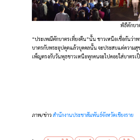
พิธีตักบา
“ประเพณีตักบาตรเที่ยงคืน”นั้น ชาวเหนือเชื่อกันว่า
บาตรกับพระอุปคุตแล้วบุคคลนั้น จะประสบแต่ความสุขร่ำ
เพ็ญตรงกับวันพุธชาวเหนือทุกคนจะไปคอยใส่บาตรเป
ภาพ/ข่าว
สำนักงานประชาสัมพันธ์จังหวัดเชียงราย