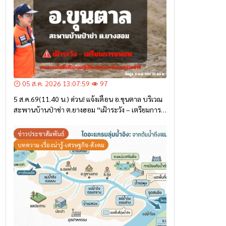
05 ส.ค. 2026 13:07:59
97
5 ส.ค.69(11.40 น.) ด่วน! แจ้งเตือน อ.ขุนตาล บริเวณ
สะพานบ้านป่าข่า ต.ยางฮอม “เฝ้าระวัง – เตรียมการ
อพยพ”
ข่าวประชาสัมพันธ์
บทความ-เรื่องน่ารู้-เศรษฐกิจ-สังคม