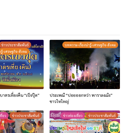
ข่าวประชาสัมพันธ์
บทความ-เรื่องน่ารู้-เศรษฐกิจ-สังคม
รู้-เศรษฐกิจ-สังคม
าตรเที่ยงคืน “เป็งปุ๊ด”
ประเพณี “ปอยออกหว่า พาราลงเมิง”
ชาวไทใหญ่
ที่ยว
ข่าวประชาสัมพันธ์
ข่าวท่องเที่ยว
ข่าวประชาสัมพันธ์