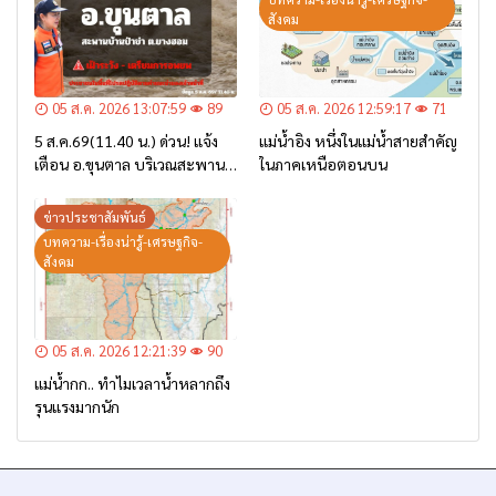
สังคม
05 ส.ค. 2026 13:07:59
89
05 ส.ค. 2026 12:59:17
71
5 ส.ค.69(11.40 น.) ด่วน! แจ้ง
แม่น้ำอิง หนึ่งในแม่น้ำสายสำคัญ
เตือน อ.ขุนตาล บริเวณสะพาน
ในภาคเหนือตอนบน
บ้านป่าข่า ต.ยางฮอม “เฝ้าระวัง
– เตรียมการอพยพ”
ข่าวประชาสัมพันธ์
บทความ-เรื่องน่ารู้-เศรษฐกิจ-
สังคม
05 ส.ค. 2026 12:21:39
90
แม่น้ำกก.. ทำไมเวลาน้ำหลากถึง
รุนแรงมากนัก