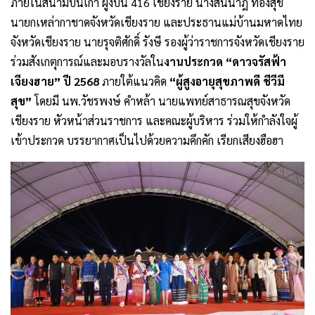
ภายในสนามบินเก่า ฝูงบิน 416 เชียงราย นางสินีนาฎ ทองสุข
นายกเหล่ากาชาดจังหวัดเชียงราย และประธานแม่บ้านมหาดไทย
จังหวัดเชียงราย นายรุจติศักดิ์ รังษี รองผู้ว่าราชการจังหวัดเชียงราย
ร่วมสังเกตุการณ์และมอบรางวัลใน
งานประกวด “ดาวจรัสฟ้า
เจียงฮาย” ปี 2568
ภายใต้แนวคิด
“ผู้สูงอายุสุขภาพดี ชีวีมี
สุข”
โดยมี นพ.วัชรพงษ์ คำหล้า นายแพทย์สาธารณสุขจังหวัด
เชียงราย หัวหน้าส่วนราชการ และคณะผู้บริหาร ร่วมให้กำลังใจผู้
เข้าประกวด บรรยากาศเป็นไปด้วยความคึกคัก เรียกเสียงฮือฮา