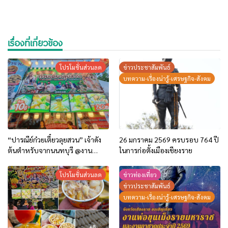
เรื่องที่เกี่ยวข้อง
โปรโมชั่นส่วนลด
ข่าวประชาสัมพันธ์
บทความ-เรื่องน่ารู้-เศรษฐกิจ-สังคม
“ปารณีย์ก๋วยเตี๋ยวลุยสวน” เจ้าดัง
26 มกราคม 2569 ครบรอบ 764 ปี
ต้นตำหรับจากนนทบุรี @งาน
ในการก่อตั้งเมืองเชียงราย
พ่อขุนเม็งรายมหาราช 69
โปรโมชั่นส่วนลด
ข่าวท่องเที่ยว
ข่าวประชาสัมพันธ์
บทความ-เรื่องน่ารู้-เศรษฐกิจ-สังคม