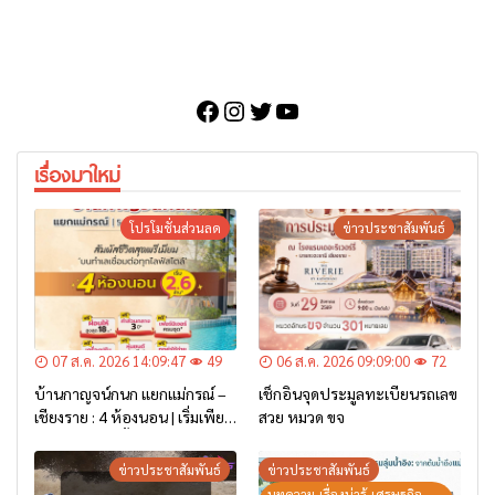
Facebook
Instagram
Twitter
YouTube
เรื่องมาใหม่
โปรโมชั่นส่วนลด
ข่าวประชาสัมพันธ์
07 ส.ค. 2026 14:09:47
49
06 ส.ค. 2026 09:09:00
72
บ้านกาญจน์กนก แยกแม่กรณ์ –
เช็กอินจุดประมูลทะเบียนรถเลข
เชียงราย : 4 ห้องนอน | เริ่มเพียง
สวย หมวด ขจ
2.6 ล้าน* เท่านั้น
ข่าวประชาสัมพันธ์
ข่าวประชาสัมพันธ์
บทความ-เรื่องน่ารู้-เศรษฐกิจ-