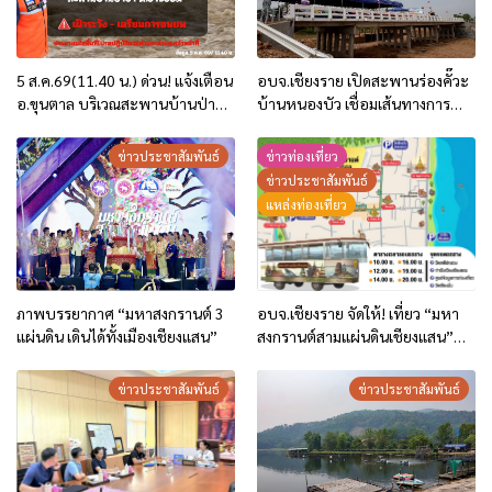
5 ส.ค.69(11.40 น.) ด่วน! แจ้งเตือน
อบจ.เชียงราย เปิดสะพานร่องคั๊วะ
อ.ขุนตาล บริเวณสะพานบ้านป่าข่า
บ้านหนองบัว เชื่อมเส้นทางการ
ต.ยางฮอม “เฝ้าระวัง – เตรียมการ
เกษตร ยกระดับคุณภาพชีวิต
อพยพ”
ประชาชน
ข่าวประชาสัมพันธ์
ข่าวท่องเที่ยว
ข่าวประชาสัมพันธ์
แหล่งท่องเที่ยว
ภาพบรรยากาศ “มหาสงกรานต์ 3
อบจ.เชียงราย จัดให้! เที่ยว “มหา
แผ่นดิน เดินได้ทั้งเมืองเชียงแสน”
สงกรานต์สามแผ่นดินเชียงแสน”
ฟรี! รถ EV BUS “เชียงราย-
เชียงแสน” และรถรางสงกรานต์
ข่าวประชาสัมพันธ์
ข่าวประชาสัมพันธ์
เชียงแสน!