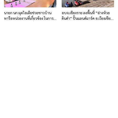
นายก นก ผุดไอเดียช่วยชาวบ้าน
อบจ.เชียงราย ลงพื้นที่ “อ่างห้วย
หารือหน่วยงานที่เกี่ยวข้อง ในการ
ดินดำ” ปั้นแลนด์มาร์ค อ.เวียงเชียง
จัดหารถ รับ-ส่งฟรีทั่วเชียงราย สู้ภัย
รุ้ง จ.เชียงราย
น้ำมันแพง-ลดฝุ่นพิษ