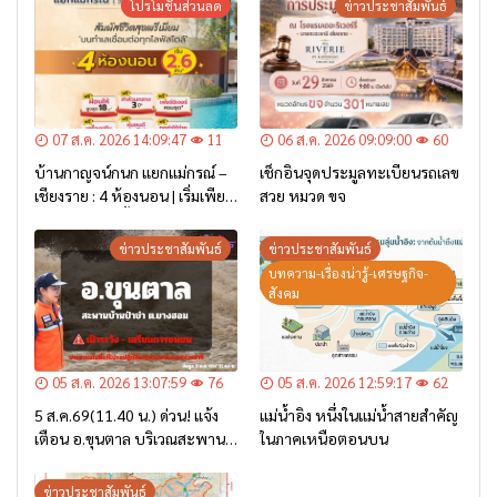
โปรโมชั่นส่วนลด
ข่าวประชาสัมพันธ์
07 ส.ค. 2026 14:09:47
11
06 ส.ค. 2026 09:09:00
60
บ้านกาญจน์กนก แยกแม่กรณ์ –
เช็กอินจุดประมูลทะเบียนรถเลข
เชียงราย : 4 ห้องนอน | เริ่มเพียง
สวย หมวด ขจ
2.6 ล้าน* เท่านั้น
ข่าวประชาสัมพันธ์
ข่าวประชาสัมพันธ์
บทความ-เรื่องน่ารู้-เศรษฐกิจ-
สังคม
05 ส.ค. 2026 13:07:59
76
05 ส.ค. 2026 12:59:17
62
5 ส.ค.69(11.40 น.) ด่วน! แจ้ง
แม่น้ำอิง หนึ่งในแม่น้ำสายสำคัญ
เตือน อ.ขุนตาล บริเวณสะพาน
ในภาคเหนือตอนบน
บ้านป่าข่า ต.ยางฮอม “เฝ้าระวัง
– เตรียมการอพยพ”
ข่าวประชาสัมพันธ์