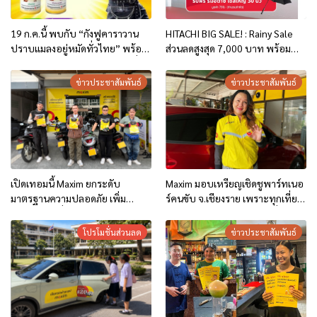
19 ก.ค.นี้ พบกับ “กังฟูคาราวาน
HITACHI BIG SALE! : Rainy Sale
ปราบแมลงอยู่หมัดทั่วไทย” พร้อม
ส่วนลดสูงสุด 7,000 บาท พร้อม
มินิคอนเสิร์ตสุดมันส์จากศิลปินชื่อ
ของแถม*
ดัง ฟรี!!
ข่าวประชาสัมพันธ์
ข่าวประชาสัมพันธ์
เปิดเทอมนี้ Maxim ยกระดับ
Maxim มอบเหรียญเชิดชูพาร์ทเนอ
มาตรฐานความปลอดภัย เพิ่ม
ร์คนขับ จ.เชียงราย เพราะทุกเที่ยว
ฟีเจอร์ใหม่เพื่อผู้โดยสารและคนขับ
การเดินทาง คือความทุ่มเทที่ไม่เคย
ในจังหวัดเชียงราย
หยุด
โปรโมชั่นส่วนลด
ข่าวประชาสัมพันธ์