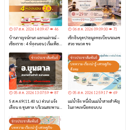
07 ส.ค. 2026 14:09:47
46
06 ส.ค. 2026 09:09:00
71
บ้านกาญจน์กนก แยกแม่กรณ์ –
เช็กอินจุดประมูลทะเบียนรถเลข
เชียงราย : 4 ห้องนอน | เริ่มเพียง
สวย หมวด ขจ
2.6 ล้าน* เท่านั้น
ข่าวประชาสัมพันธ์
ข่าวประชาสัมพันธ์
บทความ-เรื่องน่ารู้-เศรษฐกิจ-
สังคม
05 ส.ค. 2026 13:07:59
87
05 ส.ค. 2026 12:59:17
69
5 ส.ค.69(11.40 น.) ด่วน! แจ้ง
แม่น้ำอิง หนึ่งในแม่น้ำสายสำคัญ
เตือน อ.ขุนตาล บริเวณสะพาน
ในภาคเหนือตอนบน
บ้านป่าข่า ต.ยางฮอม “เฝ้าระวัง
– เตรียมการอพยพ”
ข่าวประชาสัมพันธ์
บทความ-เรื่องน่ารู้-เศรษฐกิจ-