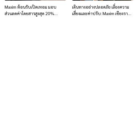
Maxim ต้อนรับเปิดเทอม มอบ
เดินทางอย่างปลอดภัย เลี่ยงความ
ส่วนลดค่าโดยสารสูงสุด 20%
เสี่ยงและค่าปรับ: Maxim เชียงราย
สำหรับนักเรียนและนักศึกษาใน
เปิดตัวโครงการดูแลผู้ใช้บริการหลัง
จังหวัดเชียงราย
ปาร์ตี้ สำหรับนักท่องเที่ยวและคน
ท้องถิ่น