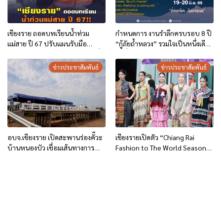
เชียงราย ถอดบทเรียนน้ำท่วม
กำหนดการ งานรำลึกครบรอบ 8 ปี
แม่สาย ปี 67 ปรับแผนรับมือ
“กู้ภัยถ้ำหลวง” รวมใจเป็นหนึ่งเดียว
อุทกภัย-ดินโคลนถล่ม เร่งอุดรอยรั่ว
วันที่ 19-20 มิถุนายน 69
บิ๊กแบ็ก ชูเทคโนโลยี “ซอยซีเมนต์”
ข่าวประชาสัมพันธ์
ข่าวประชาสัมพันธ์
ผสานระบบ Cell Broadcast เตือน
ภัยประชาชน “แจ้งเร็ว-เตือนไว-
ช่วยได้ทันท่วงที
อบจ.เชียงราย เปิดสะพานร่องคั๊วะ
เชียงรายเปิดตัว “Chiang Rai
บ้านหนองบัว เชื่อมเส้นทางการ
Fashion to The World Season
เกษตร ยกระดับคุณภาพชีวิต
4” ยกระดับ Soft Power ผ้าไทย
ประชาชน
และชาติพันธุ์สู่รันเวย์โลก