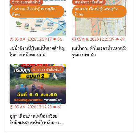
– เตรียมการอพยพ”
ข่าวประชาสัมพันธ์
ข่าวประชาสัมพันธ์
บทความ-เรื่องน่ารู้-เศรษฐกิจ-
บทความ-เรื่องน่ารู้-เศรษฐกิจ-
สังคม
สังคม
05 ส.ค. 2026 12:59:17
56
05 ส.ค. 2026 12:21:39
69
แม่น้ำอิง หนึ่งในแม่น้ำสายสำคัญ
แม่น้ำกก.. ทำไมเวลาน้ำหลากถึง
ในภาคเหนือตอนบน
รุนแรงมากนัก
ข่าวประชาสัมพันธ์
05 ส.ค. 2026 12:12:23
61
อุตุฯ เตือนภาคเหนือ เตรียม
รับมือฝนตกหนักถึงหนักมาก
จาก ‘ร่องมรสุม’ ระหว่าง 6-9
ส.ค. นี้