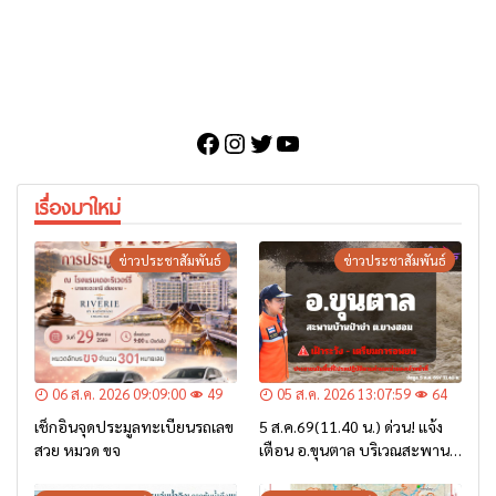
Facebook
Instagram
Twitter
YouTube
เรื่องมาใหม่
ข่าวประชาสัมพันธ์
ข่าวประชาสัมพันธ์
06 ส.ค. 2026 09:09:00
49
05 ส.ค. 2026 13:07:59
64
เช็กอินจุดประมูลทะเบียนรถเลข
5 ส.ค.69(11.40 น.) ด่วน! แจ้ง
สวย หมวด ขจ
เตือน อ.ขุนตาล บริเวณสะพาน
บ้านป่าข่า ต.ยางฮอม “เฝ้าระวัง