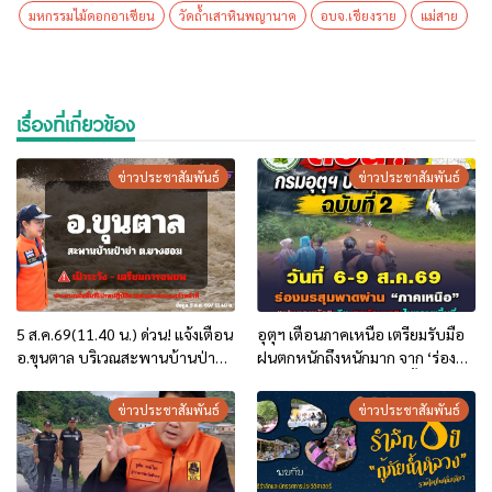
มหกรรมไม้ดอกอาเซียน
วัดถ้ำเสาหินพญานาค
อบจ.เชียงราย
แม่สาย
เรื่องที่เกี่ยวข้อง
ข่าวประชาสัมพันธ์
ข่าวประชาสัมพันธ์
5 ส.ค.69(11.40 น.) ด่วน! แจ้งเตือน
อุตุฯ เตือนภาคเหนือ เตรียมรับมือ
อ.ขุนตาล บริเวณสะพานบ้านป่าข่า
ฝนตกหนักถึงหนักมาก จาก ‘ร่อง
ต.ยางฮอม “เฝ้าระวัง – เตรียมการ
มรสุม’ ระหว่าง 6-9 ส.ค. นี้
อพยพ”
ข่าวประชาสัมพันธ์
ข่าวประชาสัมพันธ์