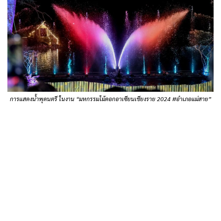
การแสดงน้ำพุดนตรี ในงาน “มหกรรมไม้ดอกอาเซียนเชียงราย 2024 #อำเภอแม่สาย”