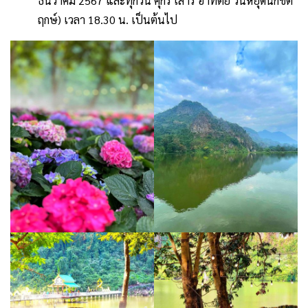
ธันวาคม 2567 และทุกวัน ศุกร์ เสาร์ อาทิตย์ วันหยุดนักขัต
ฤกษ์) เวลา 18.30 น. เป็นต้นไป