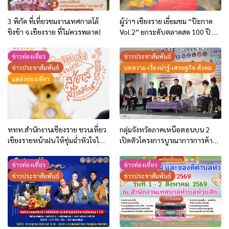
3 พิกัด ที่เที่ยวชมงานเทศกาลโล้
ผู้ว่าฯ เชียงราย เยี่ยมชม “ป๊ะกาด
ชิงช้า จ.เชียงราย ที่ไม่ควรพลาด!
Vol.2” ยกระดับตลาดสด 100 ปี สู่
พิพิธภัณฑ์ศิลปะมีชีวิต หนุน
เศรษฐกิจสร้างสรรค์และการท่อง
ข่าวท่องเที่ยว
ข่าวประชาสัมพันธ์
เที่ยวของเมือง
ข่าวประชาสัมพันธ์
บทความ-เรื่องน่ารู้-เศรษฐกิจ-สังคม
แหล่งท่องเที่ยว
ททท.สำนักงานเชียงราย ชวนเที่ยว
กลุ่มจังหวัดภาคเหนือตอนบน 2
เชียงรายหน้าฝน ให้ชุ่มฉ่ำหัวใจไป
เปิดตัวโครงการบูรณาการการค้า
กับ “Feel All the Feelings” เที่ยว
การลงทุน ปี 2569 ชู 2 กิจกรรม
ให้สนุก เก็บแสตมป์ครบ แล้วรับ
กระตุ้นการใช้จ่ายของประชาชน
ข่าวท่องเที่ยว
ข่าวท่องเที่ยว
ของที่ระลึกสุดพิเศษ! ทันที
และนักท่องเที่ยว
ข่าวประชาสัมพันธ์
ข่าวประชาสัมพันธ์