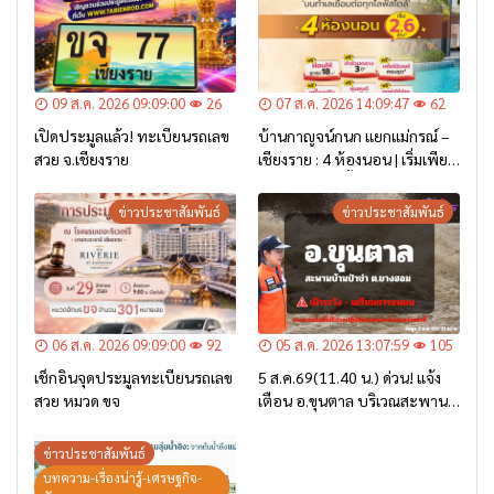
09 ส.ค. 2026 09:09:00
26
07 ส.ค. 2026 14:09:47
62
เปิดประมูลแล้ว! ทะเบียนรถเลข
บ้านกาญจน์กนก แยกแม่กรณ์ –
สวย จ.เชียงราย
เชียงราย : 4 ห้องนอน | เริ่มเพียง
2.6 ล้าน* เท่านั้น
ข่าวประชาสัมพันธ์
ข่าวประชาสัมพันธ์
06 ส.ค. 2026 09:09:00
92
05 ส.ค. 2026 13:07:59
105
เช็กอินจุดประมูลทะเบียนรถเลข
5 ส.ค.69(11.40 น.) ด่วน! แจ้ง
สวย หมวด ขจ
เตือน อ.ขุนตาล บริเวณสะพาน
บ้านป่าข่า ต.ยางฮอม “เฝ้าระวัง
– เตรียมการอพยพ”
ข่าวประชาสัมพันธ์
บทความ-เรื่องน่ารู้-เศรษฐกิจ-