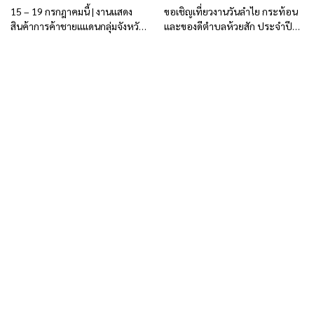
15 – 19 กรกฎาคมนี้ | งานแสดง
ขอเชิญเที่ยวงานวันลำไย กระท้อน
สินค้าการค้าชายแแดนกลุ่มจังหวัด
และของดีตำบลห้วยสัก ประจำปี
ภาคเหนือตอนบน 2
2569