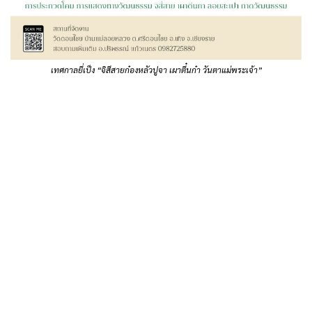
เทศกาลยี่เป็ง “จิสีสายก๋องหลัวปูจา เผาตี๋นก๋า วันตาแม่พระเจ้า”