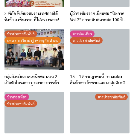
3 พิกัด ที่เที่ยวชมงานเทศกาลโล้
ผู้ว่าฯ เชียงราย เยี่ยมชม “ป๊ะกาด
ชิงช้า จ.เชียงราย ที่ไม่ควรพลาด!
Vol.2” ยกระดับตลาดสด 100 ปี สู่
พิพิธภัณฑ์ศิลปะมีชีวิต หนุน
เศรษฐกิจสร้างสรรค์และการท่อง
ข่าวประชาสัมพันธ์
ข่าวท่องเที่ยว
เที่ยวของเมือง
บทความ-เรื่องน่ารู้-เศรษฐกิจ-สังคม
ข่าวประชาสัมพันธ์
กลุ่มจังหวัดภาคเหนือตอนบน 2
15 – 19 กรกฎาคมนี้ | งานแสดง
เปิดตัวโครงการบูรณาการการค้า
สินค้าการค้าชายแแดนกลุ่มจังหวัด
การลงทุน ปี 2569 ชู 2 กิจกรรม
ภาคเหนือตอนบน 2
กระตุ้นการใช้จ่ายของประชาชน
ข่าวท่องเที่ยว
ข่าวประชาสัมพันธ์
และนักท่องเที่ยว
ข่าวประชาสัมพันธ์