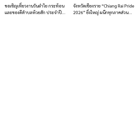
ขอเชิญเที่ยวงานวันลำไย กระท้อน
จังหวัดเชียงราย “Chiang Rai Pride
และของดีตำบลห้วยสัก ประจำปี
2026” ยิ่งใหญ่ ผนึกทุกภาคส่วน
2569
สร้างเมืองแห่งความเท่าเทียม มุ่งสู่
Pride City Network Thailand