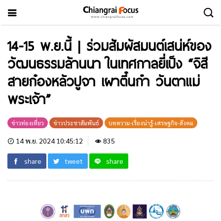
14-15 พ.ย.นี้ | ร่วมสัมผัสมนต์เสน่ห์ของ
วัฒนธรรมล้านนา ในเทศกาลยี่เป็ง “จิสี
สายก๋องหลัวปูจา เผาตี๋นก๋า วันตาแม่
พระเจ้า”
ข่าวท่องเที่ยว
ข่าวประชาสัมพันธ์
บทความ-เรื่องน่ารู้-เศรษฐกิจ-สังคม
14 พ.ย. 2024 10:45:12
835
share
tweet
share