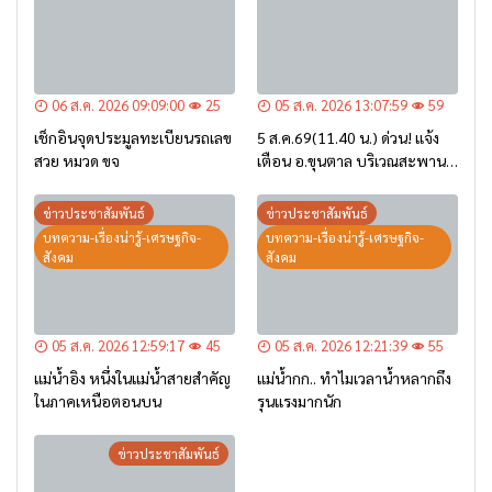
06 ส.ค. 2026 09:09:00
25
05 ส.ค. 2026 13:07:59
59
เช็กอินจุดประมูลทะเบียนรถเลข
5 ส.ค.69(11.40 น.) ด่วน! แจ้ง
สวย หมวด ขจ
เตือน อ.ขุนตาล บริเวณสะพาน
บ้านป่าข่า ต.ยางฮอม “เฝ้าระวัง
– เตรียมการอพยพ”
ข่าวประชาสัมพันธ์
ข่าวประชาสัมพันธ์
บทความ-เรื่องน่ารู้-เศรษฐกิจ-
บทความ-เรื่องน่ารู้-เศรษฐกิจ-
สังคม
สังคม
05 ส.ค. 2026 12:59:17
45
05 ส.ค. 2026 12:21:39
55
แม่น้ำอิง หนึ่งในแม่น้ำสายสำคัญ
แม่น้ำกก.. ทำไมเวลาน้ำหลากถึง
ในภาคเหนือตอนบน
รุนแรงมากนัก
ข่าวประชาสัมพันธ์