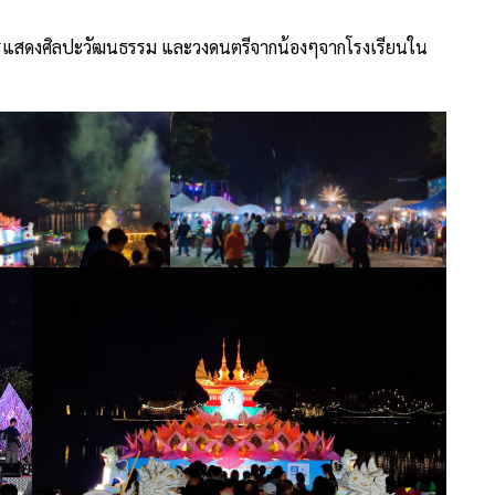
รแสดงศิลปะวัฒนธรรม และวงดนตรีจากน้องๆจากโรงเรียนใน