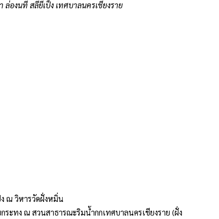
่องนที สลียี่เป็ง เทศบาลนครเชียงราย
 ณ วิหารวัดฝั่งหมิ่น
อยกระทง ณ สวนสาธารณะริมน้ำกกเทศบาลนครเชียงราย (ฝั่ง