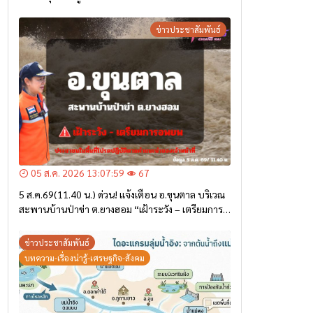
ข่าวประชาสัมพันธ์
05 ส.ค. 2026 13:07:59
67
5 ส.ค.69(11.40 น.) ด่วน! แจ้งเตือน อ.ขุนตาล บริเวณ
สะพานบ้านป่าข่า ต.ยางฮอม “เฝ้าระวัง – เตรียมการ
อพยพ”
ข่าวประชาสัมพันธ์
บทความ-เรื่องน่ารู้-เศรษฐกิจ-สังคม