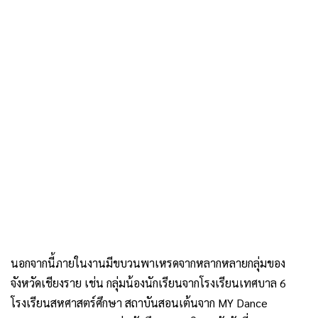
นอกจากนี้ภายในงานมีขบวนพาเหรดจากหลากหลายกลุ่มของ
จังหวัดเชียงราย เช่น กลุ่มน้องนักเรียนจากโรงเรียนเทศบาล 6
โรงเรียนสหศาสตร์ศึกษา สถาบันสอนเต้นจาก MY Dance
Academy Step it Up กลุ่มนักศึกษามหาวิทยาลัยวัยที่สาม นคร
เชียงราย กลุ่มรุ้งสร้างสรรค์เชียงราย และอีกมากมาย ทั้งนี้งาน
ดอกไม้ในสายฝน Chiangrai Floral & Fog Fest จัดขึ้นระหว่างวัน
ที่ 19 – 28 กรกฎาคม 2567 ตั้งแต่เวลา 07.00 – 21.00 น. ชมฟรี
ไม่มีค่าใช้จ่าย อีกทั้งภายในงานมีกิจกรรมมากมาย อาทิ การแสดง
ของน้องๆ เยาวชน การประกวดแข่งขันขับร้องเพลง รำวงย้อนยุค
จากชุมชนในเขตเทศบาลฯ และองค์กรปกครองส่วนท้องถิ่น การ
แสดงของศิลปินชื่อดัง การออกร้านจำหน่ายอาหารและสินค้าพื้น
เมือง การออกร้านจำหน่ายอาหาร และเครื่องดื่ม รวมถึงโซนหน่วย
ราชการ อปท. และโรงเรียนในสังกัดเทศบาลนครเชียงราย ตลอด
ทั้ง 10 วัน