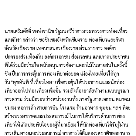
ชมรม หอการค้า สายการบิน โรงแรม ร้านอาหาร ชุมชน ฯลฯ ที่จะ
สร้างบรรยากาศและประสบการณ์ ในการให้บริการด้านการท่อง
เที่ยวให้เกิดประทับใจของผู้ที่มาเยี่ยม ให้นักท่องเที่ยวได้รับรู้ผ่าน
การเดินทางและประสบการณ์ จากการได้ลิ้มลองรสชาติของอาหาร
พื้นเมือง เยี่ยมชมสถานที่ท่องเที่ยว งานศิลปะ งานหัตถกรรมฝีมือ
ผ้าทอ การแต่งกายพื้นเมืองเชียงราย ที่มีเอกลักษณ์พื้นถิ่นสวยงาม
และสัมผัสวัฒนธรรมประเพณีชนเผ่าชาติพันธุ์หลากหลาย ใน
จังหวัดเชียงราย สิ่งเหล่านี้นับเป็น ซอฟเพาเวอร์ ที่สามารถก่อให้
เกิดรายได้จากการเดินทางท่องเที่ยว ทำให้เศรษฐกิจหมุนเวียนใน
แต่ละจังหวัด และในชุมชนเพิ่มขึ้นอีกด้วย
“ดอกไม้ในสายฝน“ ยามฝนโปรยปราย… ดอกไม้ร่าเริง “เชียงราย
ดอกไม้งาม” แนวคิดในช่วง Green SeaSon จุดเริ่มต้นของการจัด
งาน