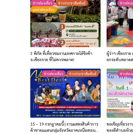
ข่าวท่องเที่ยว
ข่าวประชาสัมพันธ์
ข่าวท่องเ
แหล่งท่องเที่ยว
3 พิกัด ที่เที่ยวชมงานเทศกาลโล้ชิงช้า
ผู้ว่าฯ เชียงราย
จ.เชียงราย ที่ไม่ควรพลาด!
ยกระดับตลาดสด 
ศิลปะมีชีวิต ห
การท่องเที่ยวข
ข่าวท่องเที่ยว
ข่าวประชาสัมพันธ์
ข่าวท่องเ
15 – 19 กรกฎาคมนี้ | งานแสดงสินค้าการ
ขอเชิญเที่ยวง
ค้าชายแแดนกลุ่มจังหวัดภาคเหนือตอน
ของดีตำบลห้วย