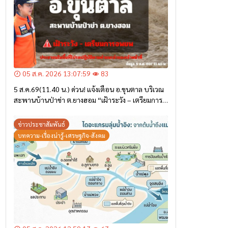
05 ส.ค. 2026 13:07:59
83
5 ส.ค.69(11.40 น.) ด่วน! แจ้งเตือน อ.ขุนตาล บริเวณ
สะพานบ้านป่าข่า ต.ยางฮอม “เฝ้าระวัง – เตรียมการ
อพยพ”
ข่าวประชาสัมพันธ์
บทความ-เรื่องน่ารู้-เศรษฐกิจ-สังคม