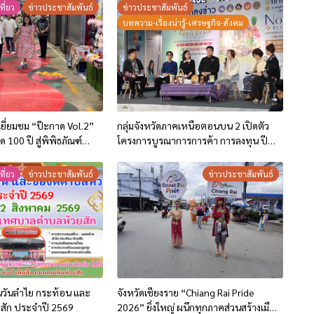
ที่ยว
ข่าวประชาสัมพันธ์
ข่าวประชาสัมพันธ์
บทความ-เรื่องน่ารู้-เศรษฐกิจ-สังคม
 เยี่ยมชม “ป๊ะกาด Vol.2”
กลุ่มจังหวัดภาคเหนือตอนบน 2 เปิดตัว
100 ปี สู่พิพิธภัณฑ์
โครงการบูรณาการการค้า การลงทุน ปี
นุนเศรษฐกิจสร้างสรรค์และ
2569 ชู 2 กิจกรรมกระตุ้นการใช้จ่ายของ
องเมือง
ประชาชนและนักท่องเที่ยว
ที่ยว
ข่าวประชาสัมพันธ์
ข่าวประชาสัมพันธ์
านวันลำไย กระท้อน และ
จังหวัดเชียงราย “Chiang Rai Pride
สัก ประจำปี 2569
2026” ยิ่งใหญ่ ผนึกทุกภาคส่วนสร้างเมือง