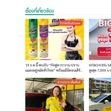
เรื่องที่เกี่ยวข้อง
โปรโมชั่นส่วนลด
19 ก.ค.นี้ พบกับ “กังฟูคาราวาน ปราบ
HITACHI BIG SA
แมลงอยู่หมัดทั่วไทย” พร้อมมินิคอนเสิร์ต
สูงสุด 7,000 
สุดมันส์จากศิลปินชื่อดัง ฟรี!!
ข่าวประชาสัมพันธ์