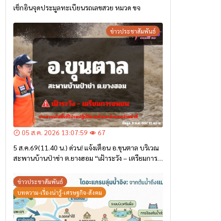
เช็กอินจุดประมูลทะเบียนรถเลขสวย หมวด ขจ
ข่าวประชาสัมพันธ์
05 ส.ค. 2026 13:07:59
67
5 ส.ค.69(11.40 น.) ด่วน! แจ้งเตือน อ.ขุนตาล บริเวณ
สะพานบ้านป่าข่า ต.ยางฮอม “เฝ้าระวัง – เตรียมการ
อพยพ”
ข่าวประชาสัมพันธ์
บทความ-เรื่องน่ารู้-เศรษฐกิจ-สังคม