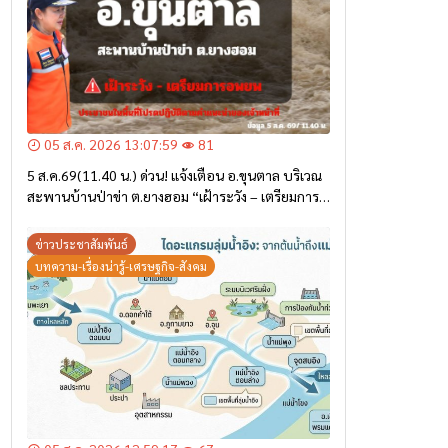
05 ส.ค. 2026 13:07:59
81
5 ส.ค.69(11.40 น.) ด่วน! แจ้งเตือน อ.ขุนตาล บริเวณ
สะพานบ้านป่าข่า ต.ยางฮอม “เฝ้าระวัง – เตรียมการ
อพยพ”
ข่าวประชาสัมพันธ์
บทความ-เรื่องน่ารู้-เศรษฐกิจ-สังคม