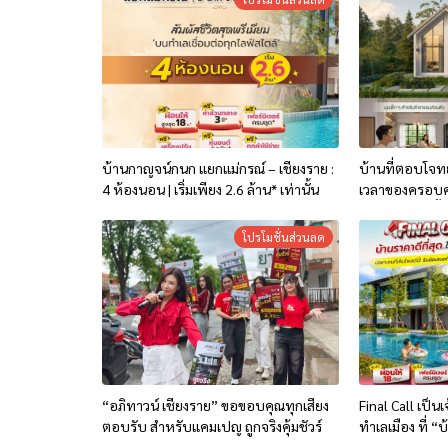
บ้านกาญจน์กนก แยกแม่กรณ์ – เชียงราย :
บ้านที่ตอบโจทย์
4 ห้องนอน | เริ่มเพียง 2.6 ล้าน* เท่านั้น
เวลาของครอบคร
ออกแบบทุกพื้นท
งานจริง”
โปรโมชั่นส่วนลด
“อภิทาวน์ เชียงราย” ขอขอบคุณทุกเสียง
Final Call เป็น
ตอบรับ สำหรับแคมเปญ ถูกจริงคุ้มชัวร์
ทำเลเมือง ที่ 
กรณ์-เชียงราย” เ