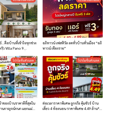
…คือบ้านที่เข้าใจทุกช่วง
อภิทาวน์ เฟสติวัล ลดทั่วบ้านทั่วเมือง “อภิ
ัว Villa Pano 9
ทาวน์ เชียงราย”
ี่ด้วยแนวคิด “เพื่อการใช้
โปรโมชั่นส่วนลด
โปรโมชั่นส่วนลด
เจ้าของบ้านราคาดีที่สุดใน
ต่อเวลาราคาพิเศษ ถูกจริง คุ้มชัวร์ บ้าน
“บ้านกาญจน์กนก แยกแม่
เดี่ยว 4 ห้องนอน ราคาพิเศษ 4.49 ล้าน* ที่
ริ่มเพียง 2.6 ล้าน*
โครงการ อภิทาวน์ เชียงราย