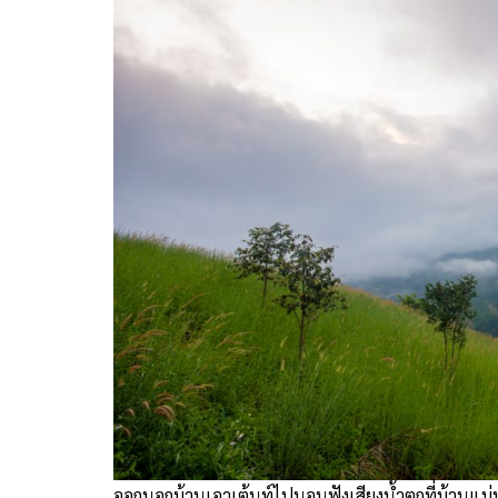
ออกนอกบ้านเอาเต้นท์ไปนอนฟังเสียงน้ำตกที่บ้านแม