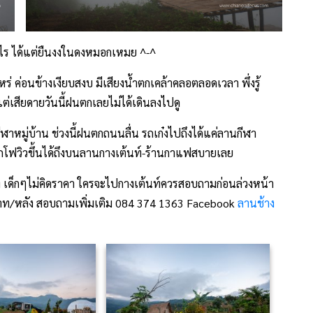
ไร ได้แต่ยืนงงในดงหมอกเหมย ^-^
าไหร่ ค่อนข้างเงียบสงบ มีเสียงน้ำตกเคล้าคลอตลอดเวลา พึ่งรู้
แต่เสียดายวันนี้ฝนตกเลยไม่ได้เดินลงไปดู
ีฬาหมู่บ้าน ช่วงนี้ฝนตกถนนลื่น รถเก๋งไปถึงได้แค่ลานกีฬา
นรถโฟวิวขึ้นได้ถึงบนลานกางเต้นท์-ร้านกาแฟสบายเลย
ัง เด็กๆไม่คิดราคา ใครจะไปกางเต้นท์ควรสอบถามก่อนล่วงหน้า
0 บาท/หลัง สอบถามเพิ่มเติม 084 374 1363 Facebook
ลานช้าง