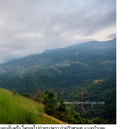
่มอญกันครับ ใครจะไปถ่ายรูปดาว ถ่ายวิวสวยๆ แนะนำเลย…