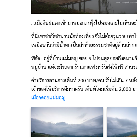
…เมื่อคืนฝนตกเช้ามาหมอกลงฟุ้งไปหมดเลยไม่เห็นอะ
ที่นี่เขาจำกัดจำนวนนักท่องเที่ยว จึงไม่ค่อยวุ่นวายเท่
เหมือนกันว่ามีน้ำตกเป็นลำห้วยธรรมชาติอยู่ด้านล่าง 
พิกัด : อยู่ที่บ้านแม่มอญ ซอย 9 ไปจนสุดซอยถึงสนามก
หมู่บ้าน แต่จะมีรถจากร้านกาแฟ มารับส่งให้ฟรี ส่ว
ค่าบริการลานกางเต็นท์ 200 บาท/คน รับไม่เกิน 7 หล
เจ้าของให้บริการดีมากครับ เต็นท์โดมเริ่มต้น 2,00
เผือกดอยแม่มอญ