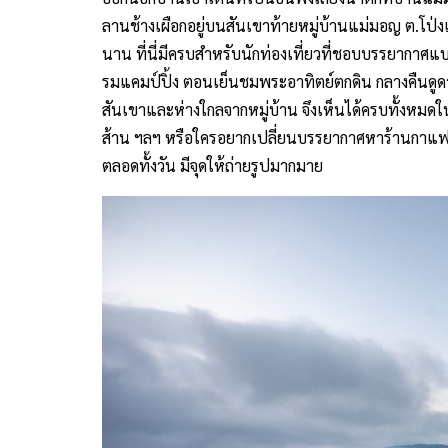
ลานช้างเผือกอยู่บนสันเขาท้ายหมู่บ้านแม่มอญ ต.โป่งแพร
นาน ที่นี่มีครบสำหรับนักท่องเที่ยวที่ชอบบรรยากา
รมแคมป์ปิ้ง ตอนเย็นชมพระอาทิตย์ตกดิน กลางคืนดูดา
สันเขาและห่างใกลจากหมู่บ้าน จึงเห็นได้ครบทั้งหมดในท
ส้าน ฯลฯ หรือใครอยากเปลี่ยนบรรยากาศหาร้านกาแฟใหม่
ตลอดทั้งวัน มีจุดให้ถ่ายรูปมากมาย