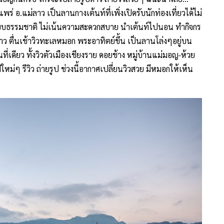
่ อ.แม่ลาว เป็นลานกางเต้นท์ที่เพิ่งเปิดรับนักท่องเที่ยวได้ไม่
ศแบบธรรมชาติ ไม่เน้นความสะดวกสบาย นำเต้นท์ไปนอน ทำกิจกร
ว ตื่นเช้าวิวทะเลหมอก พระอาทิตย์ขึ้น เป็นลานโล่งๆอยู่บน
ี่เดียว ทั้งวิวตัวเมืองเชียงราย ดอยช้าง หมู่บ้านแม่มอญ-ห้วย
ๆ รีวิว ถ่ายรูป ช่วงนี้อากาศเปลี่ยนวิวสวย มีหมอกให้เห็น