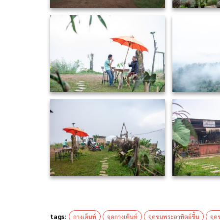
tags:
กางเต็นท์
จุดกางเต้นท์
จุดชมพระอาทิตย์ขึ้น
จุด