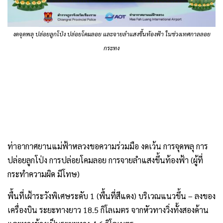
งดจุดพลุ ️ปล่อยลูกโป่ง ️ปล่อยโคมลอย และจายลำแสงขึ้นท้องฟ้า ในช่วงเทศกาลลอย
กระทง
ท่าอากาศยานแม่ฟ้าหลวงขอความร่วมมือ งดเว้น การจุดพลุ ️การ
ปล่อยลูกโป่ง ️การปล่อยโคมลอย การจายลำแสงขึ้นท้องฟ้า (ผู้ที่
กระทำความผิด มีโทษ)
พื้นที่เฝ้าระวังพิเศษระดับ 1 (พื้นที่สีแดง) บริเวณแนวขึ้น – ลงของ
เครื่องบิน ระยะทางยาว 18.5 กิโลเมตร จากหัวทางวิ่งทั้งสองด้าน