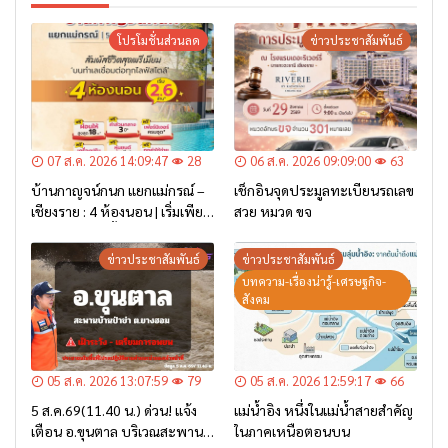
โปรโมชั่นส่วนลด
ข่าวประชาสัมพันธ์
07 ส.ค. 2026 14:09:47
28
06 ส.ค. 2026 09:09:00
63
บ้านกาญจน์กนก แยกแม่กรณ์ –
เช็กอินจุดประมูลทะเบียนรถเลข
เชียงราย : 4 ห้องนอน | เริ่มเพียง
สวย หมวด ขจ
2.6 ล้าน* เท่านั้น
ข่าวประชาสัมพันธ์
ข่าวประชาสัมพันธ์
บทความ-เรื่องน่ารู้-เศรษฐกิจ-
สังคม
05 ส.ค. 2026 13:07:59
79
05 ส.ค. 2026 12:59:17
66
5 ส.ค.69(11.40 น.) ด่วน! แจ้ง
แม่น้ำอิง หนึ่งในแม่น้ำสายสำคัญ
เตือน อ.ขุนตาล บริเวณสะพาน
ในภาคเหนือตอนบน