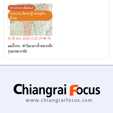
บ้านป่าข่า ต.ยางฮอม “เฝ้าระวัง
– เตรียมการอพยพ”
ข่าวประชาสัมพันธ์
บทความ-เรื่องน่ารู้-เศรษฐกิจ-
สังคม
05 ส.ค. 2026 12:21:39
76
แม่น้ำกก.. ทำไมเวลาน้ำหลากถึง
รุนแรงมากนัก