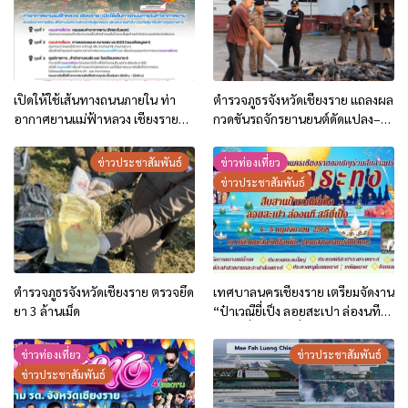
เปิดให้ใช้เส้นทางถนนภายใน ท่า
ตำรวจภูธรจังหวัดเชียงราย แถลงผล
อากาศยานแม่ฟ้าหลวง เชียงราย
กวดขันรถจักรยานยนต์ดัดแปลง–
ทุกวัน 06.00-23.00 น. ในช่วงเปิด
ท่อไอเสียเสียงดัง ก่อนคริสต์มาส–ปี
ภาคเรียน
ใหม่ 2569
ข่าวประชาสัมพันธ์
ข่าวท่องเที่ยว
ข่าวประชาสัมพันธ์
ตำรวจภูธรจังหวัดเชียงราย ตรวจยึด
เทศบาลนครเชียงราย เตรียมจัดงาน
ยา 3 ล้านเม็ด
“ป๋าเวณียี่เป็ง ลอยสะเปา ล่องนที
สะหลียี่เป็ง” วันที่ 4–5 พ.ย. 68
ข่าวท่องเที่ยว
ข่าวประชาสัมพันธ์
ข่าวประชาสัมพันธ์