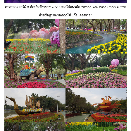
เทศกาลดอกไม้ & ศิลปะเชียงราย 2023 ภายใต้แนวคิด “When You Wish Upon A Star
คำอธิษฐานผ่านดอกไม้…ถึง…ดวงดาว”