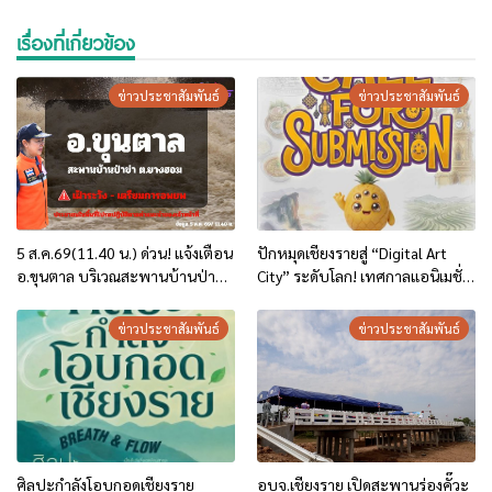
เรื่องที่เกี่ยวข้อง
ข่าวประชาสัมพันธ์
ข่าวประชาสัมพันธ์
5 ส.ค.69(11.40 น.) ด่วน! แจ้งเตือน
ปักหมุดเชียงรายสู่ “Digital Art
อ.ขุนตาล บริเวณสะพานบ้านป่าข่า
City” ระดับโลก! เทศกาลแอนิเมชั่น
ต.ยางฮอม “เฝ้าระวัง – เตรียมการ
นานาชาติภูแล 2569 (PiAF2026)
อพยพ”
ผนึกกำลัง สศร. ประกาศเปิดฉาก
ข่าวประชาสัมพันธ์
ข่าวประชาสัมพันธ์
พร้อมเปิดรับสมัครผลงานประกวด
1-30 มิ.ย. นี้เท่านั้น!
ศิลปะกำลังโอบกอดเชียงราย
อบจ.เชียงราย เปิดสะพานร่องคั๊วะ