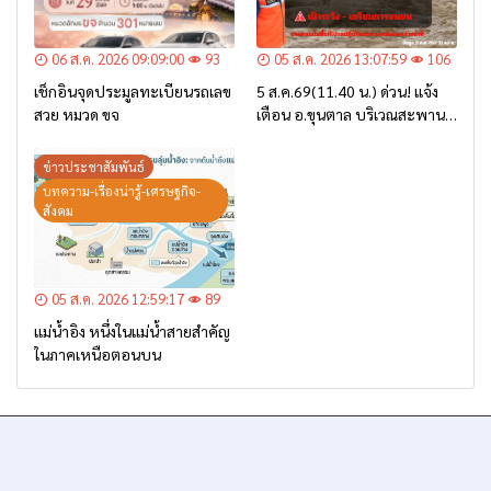
06 ส.ค. 2026 09:09:00
93
05 ส.ค. 2026 13:07:59
106
เช็กอินจุดประมูลทะเบียนรถเลข
5 ส.ค.69(11.40 น.) ด่วน! แจ้ง
สวย หมวด ขจ
เตือน อ.ขุนตาล บริเวณสะพาน
บ้านป่าข่า ต.ยางฮอม “เฝ้าระวัง
– เตรียมการอพยพ”
ข่าวประชาสัมพันธ์
บทความ-เรื่องน่ารู้-เศรษฐกิจ-
สังคม
05 ส.ค. 2026 12:59:17
89
แม่น้ำอิง หนึ่งในแม่น้ำสายสำคัญ
ในภาคเหนือตอนบน