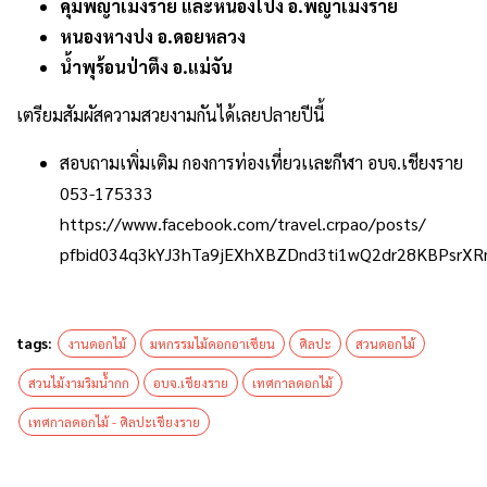
คุ้มพญาเม็งราย และหนองโป่ง อ.พญาเม็งราย
หนองหางปง อ.ดอยหลวง
น้ำพุร้อนป่าตึง อ.แม่จัน
เตรียมสัมผัสความสวยงามกันได้เลยปลายปีนี้
สอบถามเพิ่มเติม กองการท่องเที่ยวเเละกีฬา อบจ.เชียงราย
053-175333
https://www.facebook.com/travel.crpao/posts/
pfbid034q3kYJ3hTa9jEXhXBZDnd3ti1wQ2dr28KBPsrXR
tags:
งานดอกไม้
มหกรรมไม้ดอกอาเซียน
ศิลปะ
สวนดอกไม้
สวนไม้งามริมน้ำกก
อบจ.เชียงราย
เทศกาลดอกไม้
เทศกาลดอกไม้ - ศิลปะเชียงราย