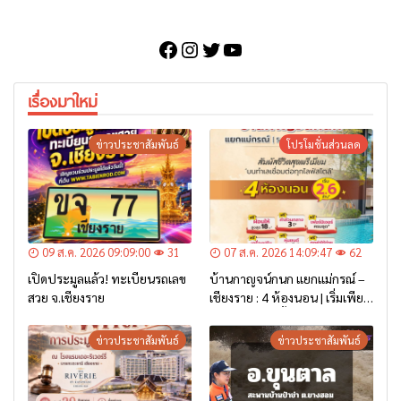
Facebook
Instagram
Twitter
YouTube
เรื่องมาใหม่
ข่าวประชาสัมพันธ์
โปรโมชั่นส่วนลด
09 ส.ค. 2026 09:09:00
31
07 ส.ค. 2026 14:09:47
62
เปิดประมูลแล้ว! ทะเบียนรถเลข
บ้านกาญจน์กนก แยกแม่กรณ์ –
สวย จ.เชียงราย
เชียงราย : 4 ห้องนอน | เริ่มเพียง
2.6 ล้าน* เท่านั้น
ข่าวประชาสัมพันธ์
ข่าวประชาสัมพันธ์