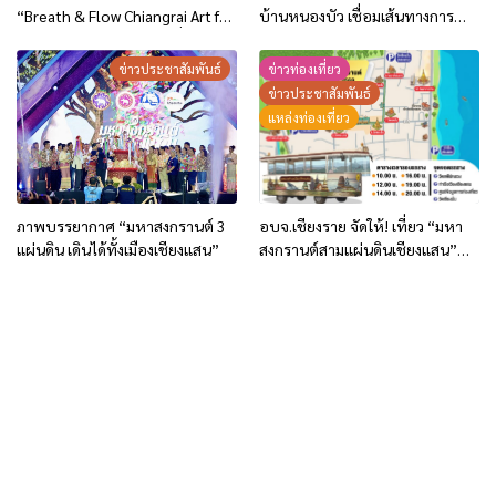
“Breath & Flow Chiangrai Art for
บ้านหนองบัว เชื่อมเส้นทางการ
Environment 2026” วันที่ 5 – 7
เกษตร ยกระดับคุณภาพชีวิต
มิ.ย.69
ประชาชน
ข่าวประชาสัมพันธ์
ข่าวท่องเที่ยว
ข่าวประชาสัมพันธ์
แหล่งท่องเที่ยว
ภาพบรรยากาศ “มหาสงกรานต์ 3
อบจ.เชียงราย จัดให้! เที่ยว “มหา
แผ่นดิน เดินได้ทั้งเมืองเชียงแสน”
สงกรานต์สามแผ่นดินเชียงแสน”
ฟรี! รถ EV BUS “เชียงราย-
เชียงแสน” และรถรางสงกรานต์
เชียงแสน!