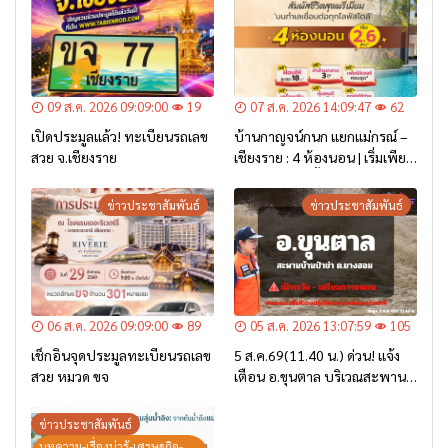
09 ส.ค. 2026 09:09:00
19
07 ส.ค. 2026 14:09:47
62
เปิดประมูลแล้ว! ทะเบียนรถเลข
บ้านกาญจน์กนก แยกแม่กรณ์ –
สวย จ.เชียงราย
เชียงราย : 4 ห้องนอน | เริ่มเพียง
2.6 ล้าน* เท่านั้น
ข่าวประชาสัมพันธ์
ข่าวประชาสัมพันธ์
06 ส.ค. 2026 09:09:00
89
05 ส.ค. 2026 13:07:59
105
เช็กอินจุดประมูลทะเบียนรถเลข
5 ส.ค.69(11.40 น.) ด่วน! แจ้ง
สวย หมวด ขจ
เตือน อ.ขุนตาล บริเวณสะพาน
บ้านป่าข่า ต.ยางฮอม “เฝ้าระวัง
– เตรียมการอพยพ”
ข่าวประชาสัมพันธ์
บทความ-เรื่องน่ารู้-เศรษฐกิจ-