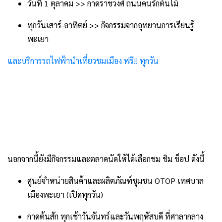
วันที่ 1 ตุลาคม >> กาดราชวงศ์ ถนนคนรักต้นไม้
ทุกวันเสาร์-อาทิตย์ >> กิจกรรมจากอุทยานการเรียนรู้
พะเยา
และบริการรถไฟฟ้านำเที่ยวชมเมือง ฟรี!! ทุกวัน
นอกจากนี้ยังมีกิจกรรมและตลาดนัดให้ได้เลือกชม ชิม ช็อป ดังนี้
ศูนย์จำหน่ายสินค้าและผลิตภัณฑ์ชุมชน OTOP เทศบาล
เมืองพะเยา (เปิดทุกวัน)
กาดต้นสัก ทุกเช้าวันจันทร์และวันพฤหัสบดี ที่ศาลากลาง