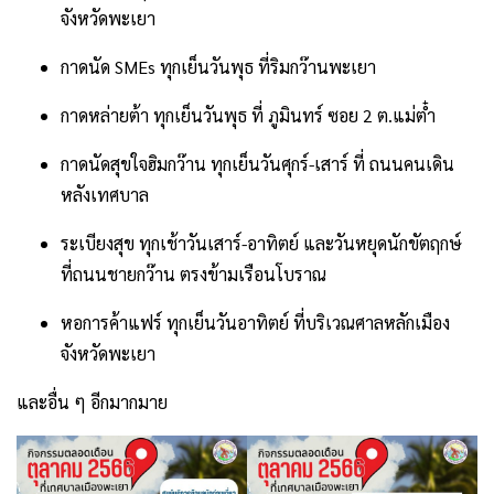
จังหวัดพะเยา
กาดนัด SMEs ทุกเย็นวันพุธ ที่ริมกว๊านพะเยา
กาดหล่ายต้า ทุกเย็นวันพุธ ที่ ภูมินทร์ ซอย 2 ต.แม่ต๋ำ
กาดนัดสุขใจฮิมกว๊าน ทุกเย็นวันศุกร์-เสาร์ ที่ ถนนคนเดิน
หลังเทศบาล
ระเบียงสุข ทุกเช้าวันเสาร์-อาทิตย์ และวันหยุดนักขัตฤกษ์
ที่ถนนชายกว๊าน ตรงข้ามเรือนโบราณ
หอการค้าแฟร์ ทุกเย็นวันอาทิตย์ ที่บริเวณศาลหลักเมือง
จังหวัดพะเยา
และอื่น ๆ อีกมากมาย