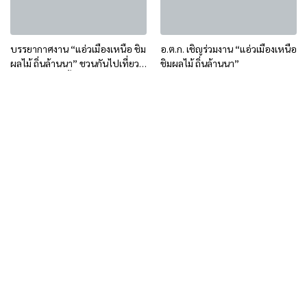
บรรยากาศงาน “แอ่วเมืองเหนือ ชิม
อ.ต.ก. เชิญร่วมงาน “แอ่วเมืองเหนือ
ผลไม้ ถิ่นล้านนา” ชวนกันไปเที่ยว
ชิมผลไม้ ถิ่นล้านนา”
ได้ ถึง 26 เม.ย.นี้