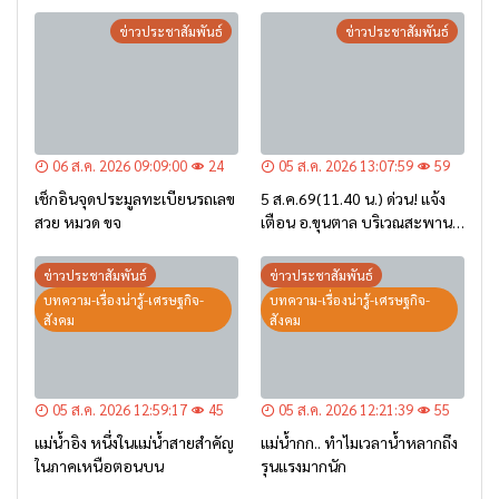
ข่าวประชาสัมพันธ์
ข่าวประชาสัมพันธ์
06 ส.ค. 2026 09:09:00
24
05 ส.ค. 2026 13:07:59
59
เช็กอินจุดประมูลทะเบียนรถเลข
5 ส.ค.69(11.40 น.) ด่วน! แจ้ง
สวย หมวด ขจ
เตือน อ.ขุนตาล บริเวณสะพาน
บ้านป่าข่า ต.ยางฮอม “เฝ้าระวัง
– เตรียมการอพยพ”
ข่าวประชาสัมพันธ์
ข่าวประชาสัมพันธ์
บทความ-เรื่องน่ารู้-เศรษฐกิจ-
บทความ-เรื่องน่ารู้-เศรษฐกิจ-
สังคม
สังคม
05 ส.ค. 2026 12:59:17
45
05 ส.ค. 2026 12:21:39
55
แม่น้ำอิง หนึ่งในแม่น้ำสายสำคัญ
แม่น้ำกก.. ทำไมเวลาน้ำหลากถึง
ในภาคเหนือตอนบน
รุนแรงมากนัก