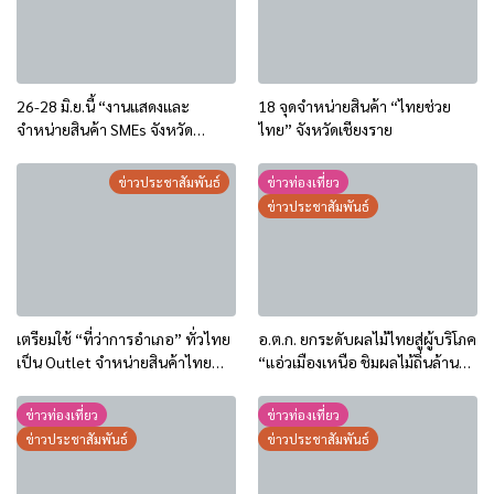
26-28 มิ.ย.นี้ “งานแสดงและ
18 จุดจำหน่ายสินค้า “ไทยช่วย
จำหน่ายสินค้า SMEs จังหวัด
ไทย” จังหวัดเชียงราย
เชียงราย” ช้อปของดี ชิมของอร่อย
ชมสินค้าคุณภาพจากผู้ประกอบ
ข่าวประชาสัมพันธ์
ข่าวท่องเที่ยว
การ
ข่าวประชาสัมพันธ์
เตรียมใช้ “ที่ว่าการอำเภอ” ทั่วไทย
อ.ต.ก. ยกระดับผลไม้ไทยสู่ผู้บริโภค
เป็น Outlet จำหน่ายสินค้าไทย
“แอ่วเมืองเหนือ ชิมผลไม้ถิ่นล้าน
ช่วยไทย ทุกวันศุกร์ตลอดเดือน
นา” รวมของดี 4 ภาค ดันเศรษฐกิจ
พฤษภาคม.. เริ่ม 1 พ.ค.69 นี้
ฐานรากเชียงใหม่
ข่าวท่องเที่ยว
ข่าวท่องเที่ยว
ข่าวประชาสัมพันธ์
ข่าวประชาสัมพันธ์