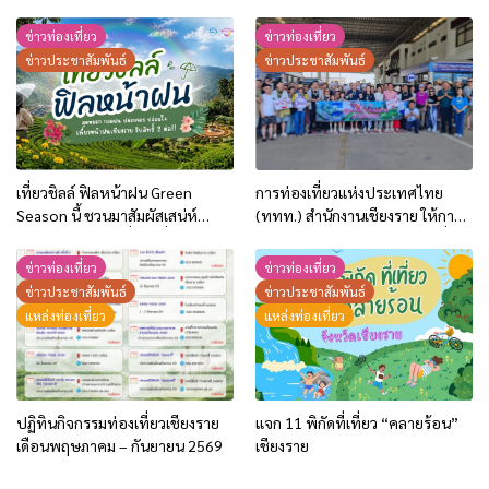
กับ “Feel All the Feelings” เที่ยว
ให้สนุก เก็บแสตมป์ครบ แล้วรับ
ข่าวท่องเที่ยว
ข่าวท่องเที่ยว
ของที่ระลึกสุดพิเศษ! ทันที
ข่าวประชาสัมพันธ์
ข่าวประชาสัมพันธ์
เที่ยวชิลล์ ฟิลหน้าฝน Green
การท่องเที่ยวแห่งประเทศไทย
Season นี้ ชวนมาสัมผัสเสน่ห์
(ททท.) สำนักงานเชียงราย ให้การ
เชียงรายในฤดูฝนที่สวยที่สุด พร้อม
ต้อนรับคาราวานรถยนต์ท่องเที่ยว
รับสิทธิพิเศษ 2 ต่อ!!
จากจีน เดินทางท่องเที่ยวเชื่อมโยง
ข่าวท่องเที่ยว
ข่าวท่องเที่ยว
ทั่วไทย ผ่านด่านเชียงของ
ข่าวประชาสัมพันธ์
ข่าวประชาสัมพันธ์
จ.เชียงราย ระหว่างวันที่ 21 พ.ค.-5
แหล่งท่องเที่ยว
แหล่งท่องเที่ยว
มิ.ย.69
ปฏิทินกิจกรรมท่องเที่ยวเชียงราย
แจก 11 พิกัดที่เที่ยว “คลายร้อน”
เดือนพฤษภาคม – กันยายน 2569
เชียงราย