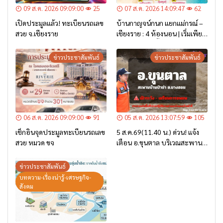
09 ส.ค. 2026 09:09:00
25
07 ส.ค. 2026 14:09:47
62
เปิดประมูลแล้ว! ทะเบียนรถเลข
บ้านกาญจน์กนก แยกแม่กรณ์ –
สวย จ.เชียงราย
เชียงราย : 4 ห้องนอน | เริ่มเพียง
2.6 ล้าน* เท่านั้น
ข่าวประชาสัมพันธ์
ข่าวประชาสัมพันธ์
06 ส.ค. 2026 09:09:00
91
05 ส.ค. 2026 13:07:59
105
เช็กอินจุดประมูลทะเบียนรถเลข
5 ส.ค.69(11.40 น.) ด่วน! แจ้ง
สวย หมวด ขจ
เตือน อ.ขุนตาล บริเวณสะพาน
บ้านป่าข่า ต.ยางฮอม “เฝ้าระวัง
– เตรียมการอพยพ”
ข่าวประชาสัมพันธ์
บทความ-เรื่องน่ารู้-เศรษฐกิจ-
สังคม