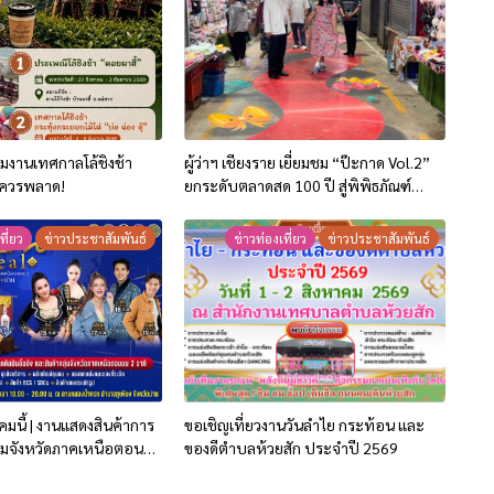
ยวชมงานเทศกาลโล้ชิงช้า
ผู้ว่าฯ เชียงราย เยี่ยมชม “ป๊ะกาด Vol.2”
ม่ควรพลาด!
ยกระดับตลาดสด 100 ปี สู่พิพิธภัณฑ์
ศิลปะมีชีวิต หนุนเศรษฐกิจสร้างสรรค์และ
การท่องเที่ยวของเมือง
ที่ยว
ข่าวประชาสัมพันธ์
ข่าวท่องเที่ยว
ข่าวประชาสัมพันธ์
มนี้ | งานแสดงสินค้าการ
ขอเชิญเที่ยวงานวันลำไย กระท้อน และ
่มจังหวัดภาคเหนือตอน
ของดีตำบลห้วยสัก ประจำปี 2569