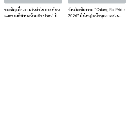
ขอเชิญเที่ยวงานวันลำไย กระท้อน
จังหวัดเชียงราย “Chiang Rai Pride
และของดีตำบลห้วยสัก ประจำปี
2026” ยิ่งใหญ่ ผนึกทุกภาคส่วน
2569
สร้างเมืองแห่งความเท่าเทียม มุ่งสู่
Pride City Network Thailand