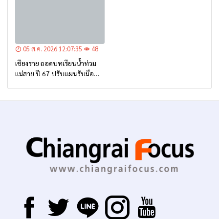
05 ส.ค. 2026 12:07:35
48
เชียงราย ถอดบทเรียนน้ำท่วม
แม่สาย ปี 67 ปรับแผนรับมือ
อุทกภัย-ดินโคลนถล่ม เร่งอุดรอย
รั่วบิ๊กแบ็ก ชูเทคโนโลยี “ซอย
ซีเมนต์” ผสานระบบ Cell
Broadcast เตือนภัยประชาชน
“แจ้งเร็ว-เตือนไว-ช่วยได้ทัน
ท่วงที