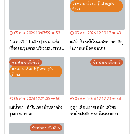
บทความ-เรื่องน่ารู้-เศรษฐกิจ-
สังคม
05 ส.ค. 2026 13:07:59
53
05 ส.ค. 2026 12:59:17
43
5 ส.ค.69(11.40 น.) ด่วน! แจ้ง
แม่น้ำอิง หนึ่งในแม่น้ำสายสำคัญ
เตือน อ.ขุนตาล บริเวณสะพาน
ในภาคเหนือตอนบน
บ้านป่าข่า ต.ยางฮอม “เฝ้าระวัง
– เตรียมการอพยพ”
ข่าวประชาสัมพันธ์
ข่าวประชาสัมพันธ์
บทความ-เรื่องน่ารู้-เศรษฐกิจ-
สังคม
05 ส.ค. 2026 12:21:39
50
05 ส.ค. 2026 12:12:23
46
แม่น้ำกก.. ทำไมเวลาน้ำหลากถึง
อุตุฯ เตือนภาคเหนือ เตรียม
รุนแรงมากนัก
รับมือฝนตกหนักถึงหนักมาก
จาก ‘ร่องมรสุม’ ระหว่าง 6-9
ส.ค. นี้
ข่าวประชาสัมพันธ์