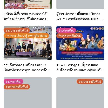
3 พิกัด ที่เที่ยวชมงานเทศกาลโล้
ผู้ว่าฯ เชียงราย เยี่ยมชม “ป๊ะกาด
ชิงช้า จ.เชียงราย ที่ไม่ควรพลาด!
Vol.2” ยกระดับตลาดสด 100 ปี สู่
พิพิธภัณฑ์ศิลปะมีชีวิต หนุน
เศรษฐกิจสร้างสรรค์และการท่อง
ข่าวประชาสัมพันธ์
ข่าวท่องเที่ยว
เที่ยวของเมือง
บทความ-เรื่องน่ารู้-เศรษฐกิจ-สังคม
ข่าวประชาสัมพันธ์
กลุ่มจังหวัดภาคเหนือตอนบน 2
15 – 19 กรกฎาคมนี้ | งานแสดง
เปิดตัวโครงการบูรณาการการค้า
สินค้าการค้าชายแแดนกลุ่มจังหวัด
การลงทุน ปี 2569 ชู 2 กิจกรรม
ภาคเหนือตอนบน 2
กระตุ้นการใช้จ่ายของประชาชน
ข่าวท่องเที่ยว
ข่าวประชาสัมพันธ์
และนักท่องเที่ยว
ข่าวประชาสัมพันธ์