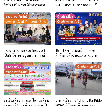
3 พิกัด ที่เที่ยวชมงานเทศกาลโล้
ผู้ว่าฯ เชียงราย เยี่ยมชม “ป๊ะกาด
ชิงช้า จ.เชียงราย ที่ไม่ควรพลาด!
Vol.2” ยกระดับตลาดสด 100 ปี สู่
พิพิธภัณฑ์ศิลปะมีชีวิต หนุน
เศรษฐกิจสร้างสรรค์และการท่อง
ข่าวประชาสัมพันธ์
ข่าวท่องเที่ยว
เที่ยวของเมือง
บทความ-เรื่องน่ารู้-เศรษฐกิจ-สังคม
ข่าวประชาสัมพันธ์
กลุ่มจังหวัดภาคเหนือตอนบน 2
15 – 19 กรกฎาคมนี้ | งานแสดง
เปิดตัวโครงการบูรณาการการค้า
สินค้าการค้าชายแแดนกลุ่มจังหวัด
การลงทุน ปี 2569 ชู 2 กิจกรรม
ภาคเหนือตอนบน 2
กระตุ้นการใช้จ่ายของประชาชน
ข่าวท่องเที่ยว
ข่าวประชาสัมพันธ์
และนักท่องเที่ยว
ข่าวประชาสัมพันธ์
ขอเชิญเที่ยวงานวันลำไย กระท้อน
จังหวัดเชียงราย “Chiang Rai Pride
และของดีตำบลห้วยสัก ประจำปี
2026” ยิ่งใหญ่ ผนึกทุกภาคส่วน