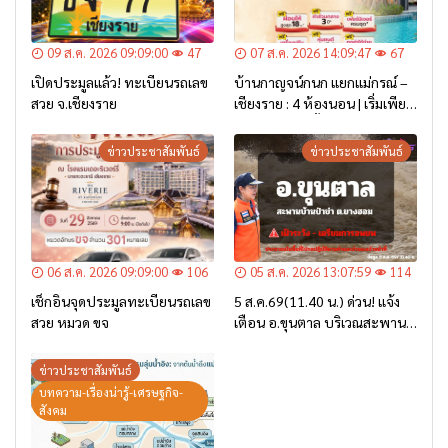
09 ส.ค. 2026 09:09:00
47
07 ส.ค. 2026 14:09:47
67
เปิดประมูลแล้ว! ทะเบียนรถเลข
บ้านกาญจน์กนก แยกแม่กรณ์ –
สวย จ.เชียงราย
เชียงราย : 4 ห้องนอน | เริ่มเพียง
2.6 ล้าน* เท่านั้น
ข่าวประชาสัมพันธ์
ข่าวประชาสัมพันธ์
06 ส.ค. 2026 09:09:00
106
05 ส.ค. 2026 13:07:59
114
เช็กอินจุดประมูลทะเบียนรถเลข
5 ส.ค.69(11.40 น.) ด่วน! แจ้ง
สวย หมวด ขจ
เตือน อ.ขุนตาล บริเวณสะพาน
บ้านป่าข่า ต.ยางฮอม “เฝ้าระวัง
– เตรียมการอพยพ”
ข่าวประชาสัมพันธ์
บทความ-เรื่องน่ารู้-เศรษฐกิจ-
สังคม