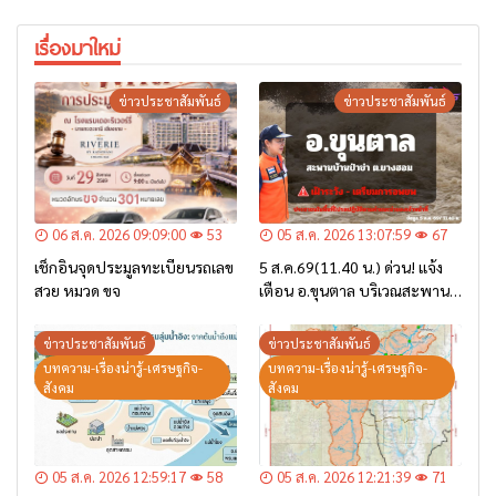
เรื่องมาใหม่
ข่าวประชาสัมพันธ์
ข่าวประชาสัมพันธ์
06 ส.ค. 2026 09:09:00
53
05 ส.ค. 2026 13:07:59
67
เช็กอินจุดประมูลทะเบียนรถเลข
5 ส.ค.69(11.40 น.) ด่วน! แจ้ง
สวย หมวด ขจ
เตือน อ.ขุนตาล บริเวณสะพาน
บ้านป่าข่า ต.ยางฮอม “เฝ้าระวัง
– เตรียมการอพยพ”
ข่าวประชาสัมพันธ์
ข่าวประชาสัมพันธ์
บทความ-เรื่องน่ารู้-เศรษฐกิจ-
บทความ-เรื่องน่ารู้-เศรษฐกิจ-
สังคม
สังคม
05 ส.ค. 2026 12:59:17
58
05 ส.ค. 2026 12:21:39
71