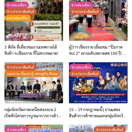
ข่าวท่องเที่ยว
ข่าวท่องเที่ยว
ข่าวประชาสัมพันธ์
ข่าวประชาสัมพันธ์
แหล่งท่องเที่ยว
3 พิกัด ที่เที่ยวชมงานเทศกาลโล้
ผู้ว่าฯ เชียงราย เยี่ยมชม “ป๊ะกาด
ชิงช้า จ.เชียงราย ที่ไม่ควรพลาด!
Vol.2” ยกระดับตลาดสด 100 ปี สู่
พิพิธภัณฑ์ศิลปะมีชีวิต หนุน
เศรษฐกิจสร้างสรรค์และการท่อง
ข่าวประชาสัมพันธ์
ข่าวท่องเที่ยว
เที่ยวของเมือง
บทความ-เรื่องน่ารู้-เศรษฐกิจ-สังคม
ข่าวประชาสัมพันธ์
กลุ่มจังหวัดภาคเหนือตอนบน 2
15 – 19 กรกฎาคมนี้ | งานแสดง
เปิดตัวโครงการบูรณาการการค้า
สินค้าการค้าชายแแดนกลุ่มจังหวัด
การลงทุน ปี 2569 ชู 2 กิจกรรม
ภาคเหนือตอนบน 2
กระตุ้นการใช้จ่ายของประชาชน
ข่าวท่องเที่ยว
ข่าวประชาสัมพันธ์