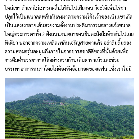
ใหล่เขา ถ้าเราไม่เมารถคลื่นไส้กันไปเสียก่อน ก็จะได้เห็นไร่ชา
ปลูกไว้เป็นแนวลดหลั่นกันลงมาตามความโค้งเว้าของเนินเขาเกิด
เป็นแสงเงาลายเส้นสวยงามดั่งงานประติมากรรมกลางแจ้งขนาด
ใหญ่ตระการตาทั้ง 2 ฝั่งถนนจนหลายคนยืนตะลึงลืมอ้วกกันไปเลย
ทีเดียว นอกจากความเพลิดเพลินเจริญสายตาแล้ว อย่าลืมลิ้มลอง
ความหอมกรุ่นละมุนถึงภายในจากชารสชาติดีของที่นั่นด้วยเพื่อ
การดื่มด่ำบรรยากาศได้อย่างครบถ้วนเต็มคาราเบ้วและช่วย
บรรเทาอาการหนาวโดยไม่ต้องพึ่งอ้อมกอดของแฟน…ซึ่งเราไม่มี