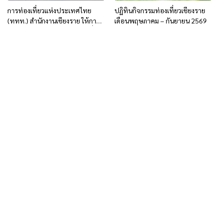
การท่องเที่ยวแห่งประเทศไทย
ปฏิทินกิจกรรมท่องเที่ยวเชียงราย
(ททท.) สำนักงานเชียงราย ให้การ
เดือนพฤษภาคม – กันยายน 2569
ต้อนรับคาราวานรถยนต์ท่องเที่ยว
จากจีน เดินทางท่องเที่ยวเชื่อมโยง
ทั่วไทย ผ่านด่านเชียงของ
จ.เชียงราย ระหว่างวันที่ 21 พ.ค.-5
มิ.ย.69