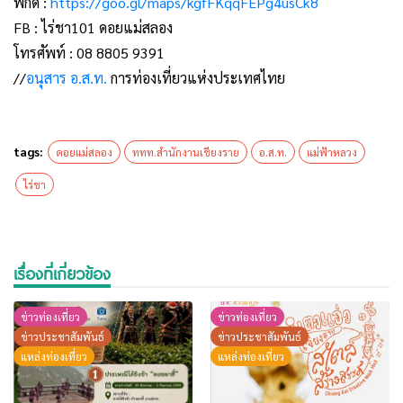
พิกัด :
https://goo.gl/maps/kgfFKqqFEPg4usCk8
FB : ไร่ชา101 ดอยแม่สลอง
โทรศัพท์ : 08 8805 9391
//
อนุสาร อ.ส.ท.
การท่องเที่ยวแห่งประเทศไทย
tags:
ดอยแม่สลอง
ททท.สำนักงานเชียงราย
อ.ส.ท.
แม่ฟ้าหลวง
ไร่ชา
เรื่องที่เกี่ยวข้อง
ข่าวท่องเที่ยว
ข่าวท่องเที่ยว
ข่าวประชาสัมพันธ์
ข่าวประชาสัมพันธ์
แหล่งท่องเที่ยว
แหล่งท่องเที่ยว