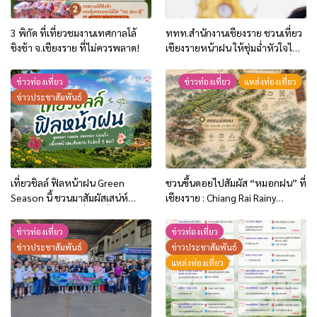
3 พิกัด ที่เที่ยวชมงานเทศกาลโล้
ททท.สำนักงานเชียงราย ชวนเที่ยว
ชิงช้า จ.เชียงราย ที่ไม่ควรพลาด!
เชียงรายหน้าฝน ให้ชุ่มฉ่ำหัวใจไป
กับ “Feel All the Feelings” เที่ยว
ให้สนุก เก็บแสตมป์ครบ แล้วรับ
ข่าวท่องเที่ยว
ข่าวท่องเที่ยว
แหล่งท่องเที่ยว
ของที่ระลึกสุดพิเศษ! ทันที
ข่าวประชาสัมพันธ์
เที่ยวชิลล์ ฟิลหน้าฝน Green
ชวนขึ้นดอยไปสัมผัส “หมอกฝน” ที่
Season นี้ ชวนมาสัมผัสเสน่ห์
เชียงราย : Chiang Rai Rainy
เชียงรายในฤดูฝนที่สวยที่สุด พร้อม
Retreat | The Mist Moment
รับสิทธิพิเศษ 2 ต่อ!!
ข่าวท่องเที่ยว
ข่าวท่องเที่ยว
ข่าวประชาสัมพันธ์
ข่าวประชาสัมพันธ์
แหล่งท่องเที่ยว