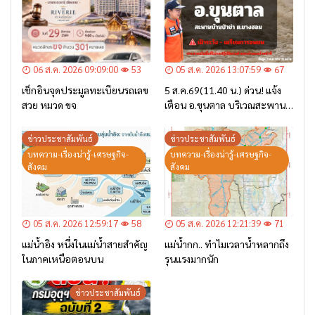
06 ส.ค. 2026 09:09:00
53
05 ส.ค. 2026 13:07:59
67
เช็กอินจุดประมูลทะเบียนรถเลข
5 ส.ค.69(11.40 น.) ด่วน! แจ้ง
สวย หมวด ขจ
เตือน อ.ขุนตาล บริเวณสะพาน
บ้านป่าข่า ต.ยางฮอม “เฝ้าระวัง
– เตรียมการอพยพ”
ข่าวประชาสัมพันธ์
ข่าวประชาสัมพันธ์
บทความ-เรื่องน่ารู้-เศรษฐกิจ-
บทความ-เรื่องน่ารู้-เศรษฐกิจ-
สังคม
สังคม
05 ส.ค. 2026 12:59:17
58
05 ส.ค. 2026 12:21:39
71
แม่น้ำอิง หนึ่งในแม่น้ำสายสำคัญ
แม่น้ำกก.. ทำไมเวลาน้ำหลากถึง
ในภาคเหนือตอนบน
รุนแรงมากนัก
ข่าวประชาสัมพันธ์