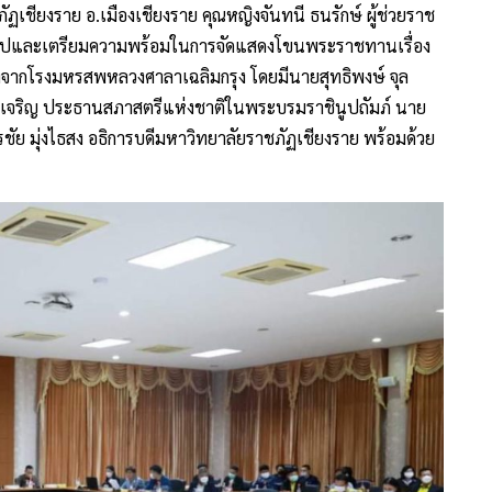
ัฏเชียงราย อ.เมืองเชียงราย คุณหญิงจันทนี ธนรักษ์ ผู้ช่วยราช
รุปและเตรียมความพร้อมในการจัดแสดงโขนพระราชทานเรื่อง
จากโรงมหรสพหลวงศาลาเฉลิมกรุง โดยมีนายสุทธิพงษ์ จุล
ลเจริญ ประธานสภาสตรีแห่งชาติในพระบรมราชินูปถัมภ์ นาย
รชัย มุ่งไธสง อธิการบดีมหาวิทยาลัยราชภัฏเชียงราย พร้อมด้วย