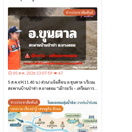
ข่าวประชาสัมพันธ์
05 ส.ค. 2026 13:07:59
67
5 ส.ค.69(11.40 น.) ด่วน! แจ้งเตือน อ.ขุนตาล บริเวณ
สะพานบ้านป่าข่า ต.ยางฮอม “เฝ้าระวัง – เตรียมการ
อพยพ”
ข่าวประชาสัมพันธ์
บทความ-เรื่องน่ารู้-เศรษฐกิจ-สังคม