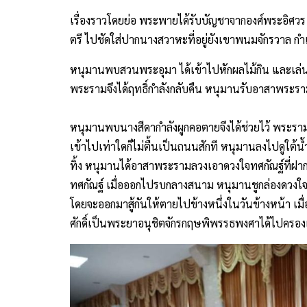
เรื่องราวโดยย่อ พระพายได้รับบัญชาจากองศ์พระอิศว
ตรี ไปชัดใส่ปากนางสวาหะที่อยู่ยังเขาพนมจักรวาล ก
หนุมานพบสวนพระอุมา ได้เข้าไปหักผลไม้กิน และเล่นสนุ
พระรามจึงได้ฤทธิ์กำลังกลับคืน หนุมานรับอาสาพระรา
หนุมานพบนางสีดากำลังผูกคอตายจึงได้ช่วยไว้ พระร
เข้าไปเท่าใดก็ไม่ตื้นเป็นถนนสักที หนุมานลงไปดูใต
ทิ้ง หนุมานได้อาสาพระรามลวงเอาดวงใจทศกัณฐ์ที่ฝา
ทศกัณฐ์ เมื่อออกไปรบกลางสนาม หนุมานชูกล่องดวงใจที
โดยจะออกมาสู้กันให้ตายไปข้างหนึ่งในวันข้างหน้า เม
ศักดิ์เป็นพระยาอนุชิตจักรกฤษพิพรรธพงศาได้ไปครองเ