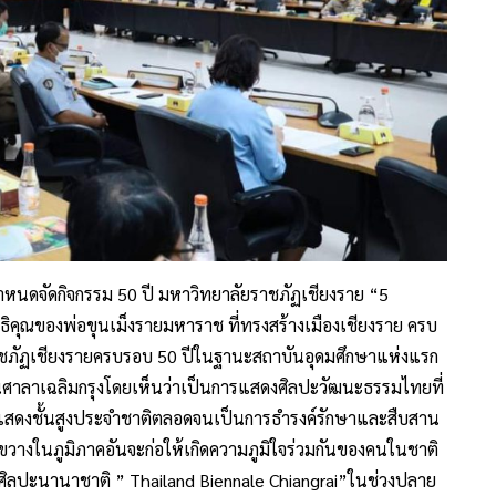
กำหนดจัดกิจกรรม 50 ปี มหาวิทยาลัยราชภัฏเชียงราย “5
ิคุณของพ่อขุนเม็งรายมหาราช ที่ทรงสร้างเมืองเชียงราย ครบ
ภัฏเชียงรายครบรอบ 50 ปีในฐานะสถาบันอุดมศึกษาแห่งแรก
ศาลาเฉลิมกรุงโดยเห็นว่าเป็นการแสดงศิลปะวัฒนะธรรมไทยที่
แสดงชั้นสูงประจำชาติตลอดจนเป็นการธำรงค์รักษาและสืบสาน
ขวางในภูมิภาคอันจะก่อให้เกิดความภูมิใจร่วมกันของคนในชาติ
ศิลปะนานาชาติ ” Thailand Biennale Chiangrai”ในช่วงปลาย