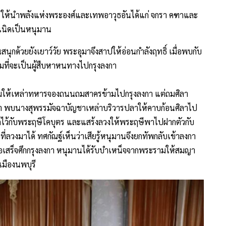
ร ให้นำพลังแห่งพระองศ์และเทพอาวุธอันได้แก่ จกรา คฑาและ
ำเนิดเป็นหนุมาน
กด้วยยังเยาว์วัย พระอุมาจึงสาปให้อ่อนกำลังฤทธิ์ เมื่อพบกับ
มที่จะเป็นผู้สืบหาหนทางไปกรุงลงกา
ามให้เหล่าทหารจองถนนถมสาครข้ามไปกรุงลงกา แต่ถมศิลา
้น้ำ พบนางสุพรรมัจฉาบัญชาเหล่าบริวารปลาให้คาบก้อนศิลาไป
กไว้กับพระฤษีโคบุตร และแสร้งลวงให้พระฤษีพาไปฝากตัวกับ
่ลวงมาได้ ทศกัณฐ์เห็นว่าเสียรู้หนุมานจึงยกทัพกลับเข้าลงกา
ื่อเสร็จศึกกรุงลงกา หนุมานได้รับบำเหน็จจากพระรามให้สมญา
มืองนพบุรี