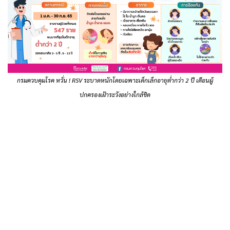
กรมควบคุมโรค หวั่น ! RSV ระบาดหนักโดยเฉพาะเด็กเล็กอายุต่ำกว่า 2 ปี เตือนผู้
ปกครองเฝ้าระวังอย่างใกล้ชิด