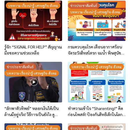
บทความ-เรื่องน่ารู้-เศรษฐกิจ-สังคม
ข่าวประชาสัมพันธ์
บทความ-เรื่องน่ารู้-เศรษฐกิจ-สังคม
รู้จัก “SIGNAL FOR HELP” สัญญาณ
กรมควบคุมโรค เตือนอากาศร้อน
มือขอความช่วยเหลือ
จัดระวังฮีทสโตรก จมน้ำ พิษสุนัข
บ้า
ข่าวประชาสัมพันธ์
บทความ-เรื่องน่ารู้-เศรษฐกิจ-สังคม
บทความ-เรื่องน่ารู้-เศรษฐกิจ-สังคม
“ลักพาตัวทิพย์” หลอกเงินได้เป็น
ทำความเข้าใจ “Sharenting!” คิด
ล้านมีอยู่จริง! วิธีการเป็นยังไง ดู
ก่อนโพสต์! ป้องกันสิทธิเด็กในโลก
คลิปนี้เลย
ออนไลน์
บทความ-เรื่องน่ารู้-เศรษฐกิจ-สังคม
ข่าวประชาสัมพันธ์