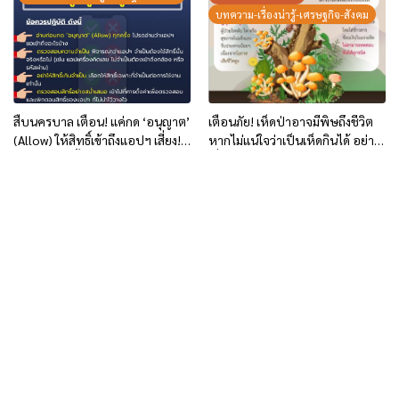
บทความ-เรื่องน่ารู้-เศรษฐกิจ-สังคม
สืบนครบาล เตือน! แค่กด ‘อนุญาต’
เตือนภัย! เห็ดป่าอาจมีพิษถึงชีวิต
(Allow) ให้สิทธิ์เข้าถึงแอปฯ เสี่ยง!
หากไม่แน่ใจว่าเป็นเห็ดกินได้ อย่า
ถูกดูดข้อมูลทั้งหมด
เสี่ยงรับประทานเด็ดขาด