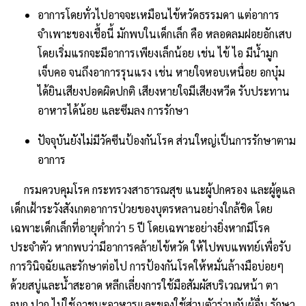
อาการโดยทั่วไปอาจจะเหมือนไข้หวัดธรรมดา แต่อาการ
จำเพาะของเชื้อนี้ มักพบในเด็กเล็ก คือ หลอดลมฝอยอักเสบ
โดยเริ่มแรกจะมีอาการเพียงเล็กน้อย เช่น ไข้ ไอ มีน้ำมูก
เจ็บคอ จนถึงอาการรุนแรง เช่น หายใจหอบเหนื่อย อกบุ๋ม
ได้ยินเสียงปอดผิดปกติ เสียงหายใจมีเสียงหวีด รับประทาน
อาหารได้น้อย และซึมลง การรักษา
ปัจจุบันยังไม่มีวัคซีนป้องกันโรค ส่วนใหญ่เป็นการรักษาตาม
อาการ
กรมควบคุมโรค กระทรวงสาธารณสุข แนะผู้ปกครอง และผู้ดูแล
เด็กเฝ้าระวังสังเกตอาการป่วยของบุตรหลานอย่างใกล้ชิด โดย
เฉพาะเด็กเล็กที่อายุต่ำกว่า 5 ปี โดยเฉพาะอย่างยิ่งหากมีโรค
ประจำตัว หากพบว่ามีอาการคล้ายไข้หวัด ให้ไปพบแพทย์เพื่อรับ
การวินิจฉัยและรักษาต่อไป การป้องกันโรคให้หมั่นล้างมือบ่อยๆ
ด้วยสบู่และน้ำสะอาด หลีกเลี่ยงการใช้มือสัมผัสบริเวณหน้า ตา
จมูก ปาก ไม่ใช้ภาชนะอาหารและของใช้ส่วนตัวร่วมกันผู้อื่น รักษา