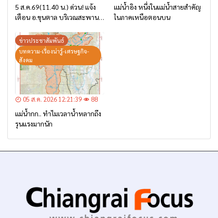
5 ส.ค.69(11.40 น.) ด่วน! แจ้ง
แม่น้ำอิง หนึ่งในแม่น้ำสายสำคัญ
เตือน อ.ขุนตาล บริเวณสะพาน
ในภาคเหนือตอนบน
บ้านป่าข่า ต.ยางฮอม “เฝ้าระวัง
– เตรียมการอพยพ”
ข่าวประชาสัมพันธ์
บทความ-เรื่องน่ารู้-เศรษฐกิจ-
สังคม
05 ส.ค. 2026 12:21:39
88
แม่น้ำกก.. ทำไมเวลาน้ำหลากถึง
รุนแรงมากนัก