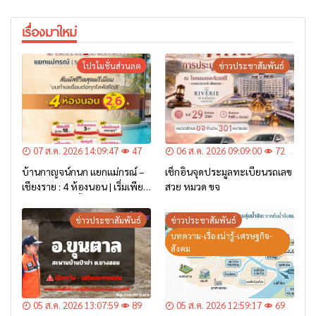
เรื่องมาใหม่
โปรโมชั่นส่วนลด
ข่าวประชาสัมพันธ์
07 ส.ค. 2026 14:09:47
47
06 ส.ค. 2026 09:09:00
72
บ้านกาญจน์กนก แยกแม่กรณ์ –
เช็กอินจุดประมูลทะเบียนรถเลข
เชียงราย : 4 ห้องนอน | เริ่มเพียง
สวย หมวด ขจ
2.6 ล้าน* เท่านั้น
ข่าวประชาสัมพันธ์
ข่าวประชาสัมพันธ์
บทความ-เรื่องน่ารู้-เศรษฐกิจ-
สังคม
05 ส.ค. 2026 13:07:59
89
05 ส.ค. 2026 12:59:17
69