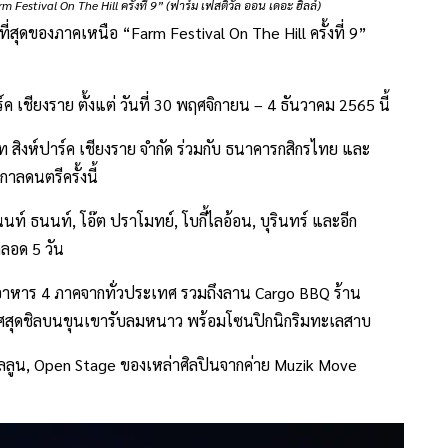
Festival On The Hill ครั้งที่ 9” (ฟาร์ม เฟสติวัล ออน เดอะ ฮิลล์)
ี่สุดของภาคเหนือ “Farm Festival On The Hill ครั้งที่ 9”
ค เชียงราย ตั้งแต่ วันที่ 30 พฤศจิกายน – 4 ธันวาคม 2565 นี้
ท สิงห์ปาร์ค เชียงราย จำกัด ร่วมกับ ธนาคารกสิกรไทย และ
กาลดนตรีครั้งนี้
นท์ ธนนท์, โอ๊ต ปราโมทย์, โบกี้ไลอ้อน, บุรินทร์ และอีก
ตลอด 5 วัน
หาร 4 ภาคจากทั่วประเทศ รวมถึงลาน Cargo BBQ ร้าน
กาศสุดชิลบนขุนเขารับลมหนาว พร้อมโซนปิกนิกริมทะเลสาบ
ลลูน, Open Stage ของเหล่าศิลปินจากค่าย Muzik Move