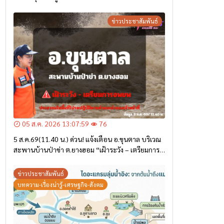
ข่าวประชาสัมพันธ์
05 ส.ค. 2026 13:07:59
76
5 ส.ค.69(11.40 น.) ด่วน! แจ้งเตือน อ.ขุนตาล บริเวณ
สะพานบ้านป่าข่า ต.ยางฮอม “เฝ้าระวัง – เตรียมการ
อพยพ”
ข่าวประชาสัมพันธ์
บทความ-เรื่องน่ารู้-เศรษฐกิจ-สังคม