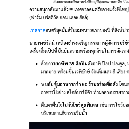
#เทศกาลดนตรีกลางแจ้งที่ใหญ่ที่สุดของภาคเหนือ “Farm 
ความสนุกกลับมาแล้ว!!!! เทศกาลดนตรีกลางแจ้งที่ใหญ่ท
(ฟาร์ม เฟสติวัล ออน เดอะ ฮิลล์)
เทศกาล
ดนตรีสุดมันส์รับลมหนาวแรกของปี ที่สิงห์ปาร์
นายพงษ์รัตน์ เหลืองธำรงเจริญ กรรมการผู้จัดการบริษั
เครื่องดื่มเป๊ปซี่ ยืนยันความพร้อมทุกด้านในการจัดเทศ
ด้วยการ
ยกทัพ 35 ศิลปินดัง
อาทิ ป๊อป ปองกูล, น
มากมาย พร้อมขึ้นเวทียักษ์ จัดเต็มแสง สี เสียง 
พบกับซุ้มอาหารกว่า 50 ร้านอร่อยชื่อดัง
โซนอา
อาหารปิ้งย่าง สไตล์บาร์บีคิว ท่ามกลางบรรยา
ตื่นตาตื่นใจไปกับ
โชว์สุดพิเศษ
เช่น การโชว์บอ
บริเวณลานกิจกรรมริมน้ำ