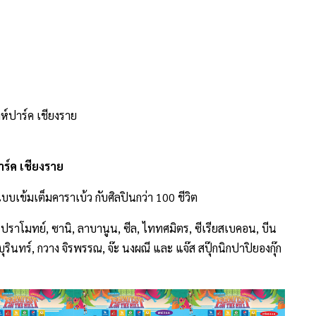
ห์ปาร์ค เชียงราย
ปาร์ค เชียงราย
แบบเข้มเต็มคาราเบ้ว กับศิลปินกว่า 100 ชีวิต
ต ปราโมทย์, ซานิ, ลาบานูน, ซีล, ไททศมิตร, ซีเรียสเบคอน, บีน
บุรินทร์, กวาง จิรพรรณ, จ๊ะ นงผณี และ แจ๊ส สปุ๊กนิกปาปิยองกุ๊ก