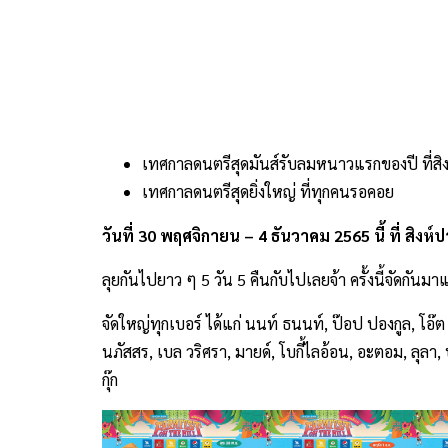
เทศกาลดนตรีสุดมันส์รับลมหนาวแรกของปี ที่สิง
เทศกาลดนตรีสุดยิ่งใหญ่ ที่ทุกคนรอคอย
วันที่ 30 พฤศจิกายน – 4 ธันวาคม 2565 นี้ ที่ สิงห์
ลุยกันไปยาว ๆ 5 วัน 5 คืนกับไปเลยจ้า ครั้งนี้จัดกันมา
จัดใหญ่ทุกเบอร์ ได้แก่ นนท์ ธนนท์, ป๊อป ปองกูล, โอ๊
นภัสสร, เบล วริศรา, มายด์, โบกี้ไลอ้อน, อะตอม, ลุลา, 
กุ๊ก