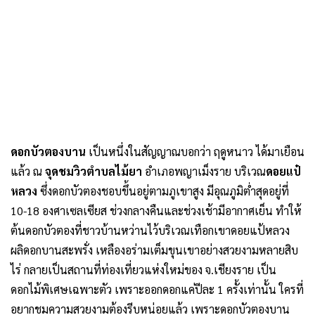
ดอกบัวตองบาน
เป็นหนึ่งในสัญญาณบอกว่า ฤดูหนาว ได้มาเยือน
แล้ว ณ
จุดชมวิวตำบลไม้ยา
อำเภอพญาเม็งราย บริเวณ
ดอยแป๋
หลวง
ซึ่งดอกบัวตองชอบขึ้นอยู่ตามภูเขาสูง มีอุณภูมิต่ำสุดอยู่ที่
10-18 องศาเซลเซียส ช่วงกลางคืนและช่วงเช้ามีอากาศเย็น ทำให้
ต้นดอกบัวตองที่ชาวบ้านหว่านไว้บริเวณเทือกเขาดอยแป้หลวง
ผลิดอกบานสะพรั่ง เหลืองอร่ามเต็มขุนเขาอย่างสวยงามหลายสิบ
ไร่ กลายเป็นสถานที่ท่องเที่ยวแห่งใหม่ของ จ.เชียงราย เป็น
ดอกไม้พิเศษเฉพาะตัว เพราะออกดอกแค่ปีละ 1 ครั้งเท่านั้น ใครที่
อยากชมความสวยงามต้องรีบหน่อยแล้ว เพราะดอกบัวตองบาน