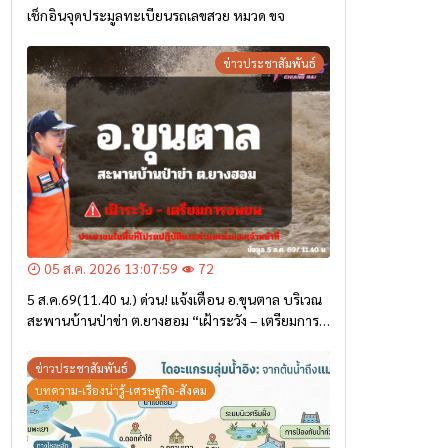
เช็กอินจุดประมูลทะเบียนรถเลขสวย หมวด ขจ
ข่าวประชาสัมพันธ์
05 ส.ค. 2026 13:07:59
72
5 ส.ค.69(11.40 น.) ด่วน! แจ้งเตือน อ.ขุนตาล บริเวณ
สะพานบ้านป่าข่า ต.ยางฮอม “เฝ้าระวัง – เตรียมการ
อพยพ”
ข่าวประชาสัมพันธ์
บทความ-เรื่องน่ารู้-เศรษฐกิจ-สังคม