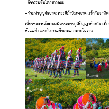
– กิจกรรมขันโตกชาวดอย
– ร่วมทำบุญตักบาตรพระขี่ม้าบิณฑบาต (เช้าวันอาทิตย์ 
เที่ยวชมการจัดแสดงนิทรรศการภูมิปัญญาท้องถิ่น เท
หัวแม่คำ และกิจกรรมอีกมากมายภายในงาน