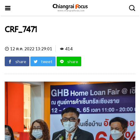
CRF_7471
12 ต.ค. 2022 13:29:01
414
share
tweet
share