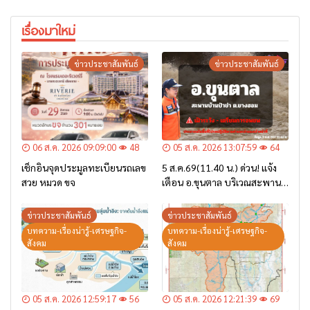
เรื่องมาใหม่
ข่าวประชาสัมพันธ์
ข่าวประชาสัมพันธ์
06 ส.ค. 2026 09:09:00
48
05 ส.ค. 2026 13:07:59
64
เช็กอินจุดประมูลทะเบียนรถเลข
5 ส.ค.69(11.40 น.) ด่วน! แจ้ง
สวย หมวด ขจ
เตือน อ.ขุนตาล บริเวณสะพาน
บ้านป่าข่า ต.ยางฮอม “เฝ้าระวัง
– เตรียมการอพยพ”
ข่าวประชาสัมพันธ์
ข่าวประชาสัมพันธ์
บทความ-เรื่องน่ารู้-เศรษฐกิจ-
บทความ-เรื่องน่ารู้-เศรษฐกิจ-
สังคม
สังคม
05 ส.ค. 2026 12:59:17
56
05 ส.ค. 2026 12:21:39
69