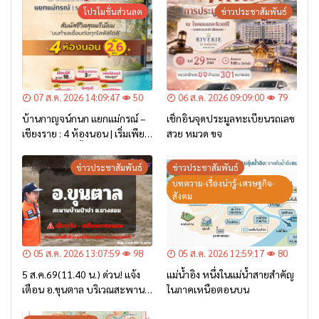
โปรโมชั่นส่วนลด
ข่าวประชาสัมพันธ์
07 ส.ค. 2026 14:09:47
50
06 ส.ค. 2026 09:09:00
79
บ้านกาญจน์กนก แยกแม่กรณ์ –
เช็กอินจุดประมูลทะเบียนรถเลข
เชียงราย : 4 ห้องนอน | เริ่มเพียง
สวย หมวด ขจ
2.6 ล้าน* เท่านั้น
ข่าวประชาสัมพันธ์
ข่าวประชาสัมพันธ์
บทความ-เรื่องน่ารู้-เศรษฐกิจ-
สังคม
05 ส.ค. 2026 13:07:59
98
05 ส.ค. 2026 12:59:17
80
5 ส.ค.69(11.40 น.) ด่วน! แจ้ง
แม่น้ำอิง หนึ่งในแม่น้ำสายสำคัญ
เตือน อ.ขุนตาล บริเวณสะพาน
ในภาคเหนือตอนบน
บ้านป่าข่า ต.ยางฮอม “เฝ้าระวัง