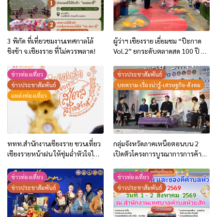
3 พิกัด ที่เที่ยวชมงานเทศกาลโล้
ผู้ว่าฯ เชียงราย เยี่ยมชม “ป๊ะกาด
ชิงช้า จ.เชียงราย ที่ไม่ควรพลาด!
Vol.2” ยกระดับตลาดสด 100 ปี สู่
พิพิธภัณฑ์ศิลปะมีชีวิต หนุน
เศรษฐกิจสร้างสรรค์และการท่อง
ข่าวท่องเที่ยว
ข่าวประชาสัมพันธ์
เที่ยวของเมือง
ข่าวประชาสัมพันธ์
บทความ-เรื่องน่ารู้-เศรษฐกิจ-สังคม
แหล่งท่องเที่ยว
ททท.สำนักงานเชียงราย ชวนเที่ยว
กลุ่มจังหวัดภาคเหนือตอนบน 2
เชียงรายหน้าฝน ให้ชุ่มฉ่ำหัวใจไป
เปิดตัวโครงการบูรณาการการค้า
กับ “Feel All the Feelings” เที่ยว
การลงทุน ปี 2569 ชู 2 กิจกรรม
ให้สนุก เก็บแสตมป์ครบ แล้วรับ
กระตุ้นการใช้จ่ายของประชาชน
ข่าวท่องเที่ยว
ข่าวท่องเที่ยว
ของที่ระลึกสุดพิเศษ! ทันที
และนักท่องเที่ยว
ข่าวประชาสัมพันธ์
ข่าวประชาสัมพันธ์