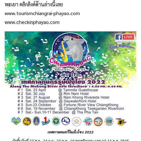
พะเยา คลิกลิงค์ด้านล่างนี้เลย
www.tourismchiangrai-phayao.com
www.checkinphayao.com
เทศกาลดนตรีริมฝั่งโขง 2022
จัดขึ้นวันที่ 27 ส.ค., 24 ก.ย., 23 ต.ค., 19 พฤศจิกายน และ 10-11 ธ.ค. 2565