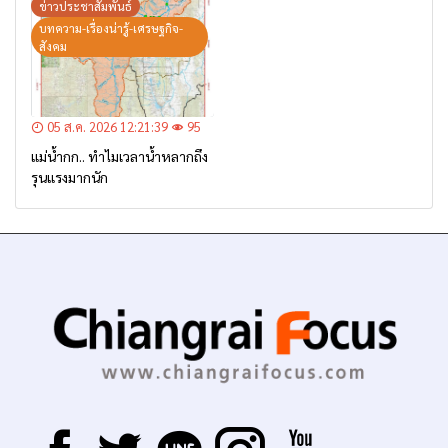
– เตรียมการอพยพ”
ข่าวประชาสัมพันธ์
บทความ-เรื่องน่ารู้-เศรษฐกิจ-
สังคม
05 ส.ค. 2026 12:21:39
95
แม่น้ำกก.. ทำไมเวลาน้ำหลากถึง
รุนแรงมากนัก