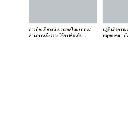
การท่องเที่ยวแห่งประเทศไทย (ททท.)
ปฏิทินกิจกรรมท่
สำนักงานเชียงราย ให้การต้อนรับ
พฤษภาคม – กั
คาราวานรถยนต์ท่องเที่ยวจากจีน เดินทาง
ท่องเที่ยวเชื่อมโยงทั่วไทย ผ่านด่าน
เชียงของ จ.เชียงราย ระหว่างวันที่ 21
พ.ค.-5 มิ.ย.69