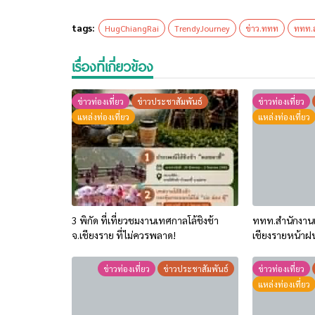
tags:
HugChiangRai
TrendyJourney
ข่าว.ททท
ททท.ส
เรื่องที่เกี่ยวข้อง
ข่าวท่องเที่ยว
ข่าวประชาสัมพันธ์
ข่าวท่องเที่ยว
แหล่งท่องเที่ยว
แหล่งท่องเที่ยว
3 พิกัด ที่เที่ยวชมงานเทศกาลโล้ชิงช้า
ททท.สำนักงานเ
จ.เชียงราย ที่ไม่ควรพลาด!
เชียงรายหน้าฝน 
“Feel All the F
เก็บแสตมป์ครบ 
ข่าวท่องเที่ยว
ข่าวประชาสัมพันธ์
ข่าวท่องเที่ยว
พิเศษ! ทันที
แหล่งท่องเที่ยว