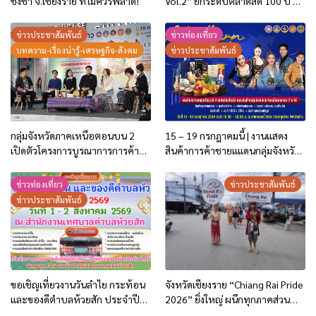
ชิงช้า จ.เชียงราย ที่ไม่ควรพลาด!
Vol.2” ยกระดับตลาดสด 100 ปี สู่
พิพิธภัณฑ์ศิลปะมีชีวิต หนุน
เศรษฐกิจสร้างสรรค์และการท่อง
ข่าวประชาสัมพันธ์
ข่าวท่องเที่ยว
เที่ยวของเมือง
บทความ-เรื่องน่ารู้-เศรษฐกิจ-สังคม
ข่าวประชาสัมพันธ์
กลุ่มจังหวัดภาคเหนือตอนบน 2
15 – 19 กรกฎาคมนี้ | งานแสดง
เปิดตัวโครงการบูรณาการการค้า
สินค้าการค้าชายแแดนกลุ่มจังหวัด
การลงทุน ปี 2569 ชู 2 กิจกรรม
ภาคเหนือตอนบน 2
กระตุ้นการใช้จ่ายของประชาชน
ข่าวท่องเที่ยว
ข่าวประชาสัมพันธ์
และนักท่องเที่ยว
ข่าวประชาสัมพันธ์
ขอเชิญเที่ยวงานวันลำไย กระท้อน
จังหวัดเชียงราย “Chiang Rai Pride
และของดีตำบลห้วยสัก ประจำปี
2026” ยิ่งใหญ่ ผนึกทุกภาคส่วน
2569
สร้างเมืองแห่งความเท่าเทียม มุ่งสู่