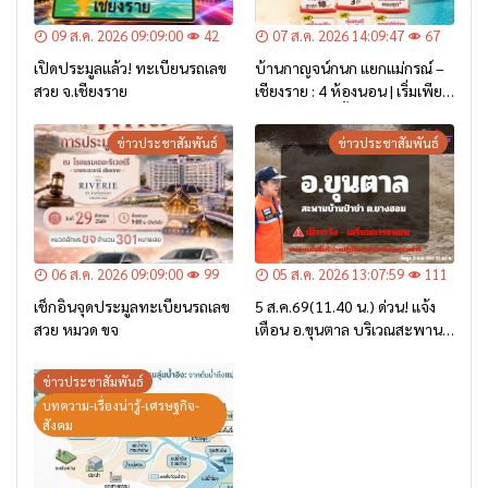
09 ส.ค. 2026 09:09:00
42
07 ส.ค. 2026 14:09:47
67
เปิดประมูลแล้ว! ทะเบียนรถเลข
บ้านกาญจน์กนก แยกแม่กรณ์ –
สวย จ.เชียงราย
เชียงราย : 4 ห้องนอน | เริ่มเพียง
2.6 ล้าน* เท่านั้น
ข่าวประชาสัมพันธ์
ข่าวประชาสัมพันธ์
06 ส.ค. 2026 09:09:00
99
05 ส.ค. 2026 13:07:59
111
เช็กอินจุดประมูลทะเบียนรถเลข
5 ส.ค.69(11.40 น.) ด่วน! แจ้ง
สวย หมวด ขจ
เตือน อ.ขุนตาล บริเวณสะพาน
บ้านป่าข่า ต.ยางฮอม “เฝ้าระวัง
– เตรียมการอพยพ”
ข่าวประชาสัมพันธ์
บทความ-เรื่องน่ารู้-เศรษฐกิจ-
สังคม