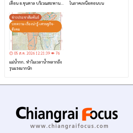
เตือน อ.ขุนตาล บริเวณสะพาน
ในภาคเหนือตอนบน
บ้านป่าข่า ต.ยางฮอม “เฝ้าระวัง
– เตรียมการอพยพ”
ข่าวประชาสัมพันธ์
บทความ-เรื่องน่ารู้-เศรษฐกิจ-
สังคม
05 ส.ค. 2026 12:21:39
76
แม่น้ำกก.. ทำไมเวลาน้ำหลากถึง
รุนแรงมากนัก