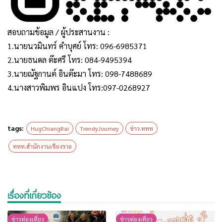
สอบถามข้อมูล / ผู้ประสานงาน :
1.นายนวมินทร์ คำบุศย์ โทร: 096-6985371
2.นายธนดล ต๊ะศรี โทร: 084-9495394
3.นายณัฐกานต์ อินต๊ะมา โทร: 098-7488689
4.นางสาวพิมพร อินแปง โทร:097-0268927
tags:
HugChiangRai
TrendyJourney
ข่าว.ททท
ททท.สำนักงานเชียงราย
เรื่องที่เกี่ยวข้อง
ข่าวท่องเที่ยว
ข่าวท่องเที่ยว