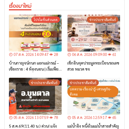
เรื่องมาใหม่
โปรโมชั่นส่วนลด
ข่าวประชาสัมพันธ์
07 ส.ค. 2026 14:09:47
28
06 ส.ค. 2026 09:09:00
61
บ้านกาญจน์กนก แยกแม่กรณ์ –
เช็กอินจุดประมูลทะเบียนรถเลข
เชียงราย : 4 ห้องนอน | เริ่มเพียง
สวย หมวด ขจ
2.6 ล้าน* เท่านั้น
ข่าวประชาสัมพันธ์
ข่าวประชาสัมพันธ์
บทความ-เรื่องน่ารู้-เศรษฐกิจ-
สังคม
05 ส.ค. 2026 13:07:59
78
05 ส.ค. 2026 12:59:17
65
5 ส.ค.69(11.40 น.) ด่วน! แจ้ง
แม่น้ำอิง หนึ่งในแม่น้ำสายสำคัญ