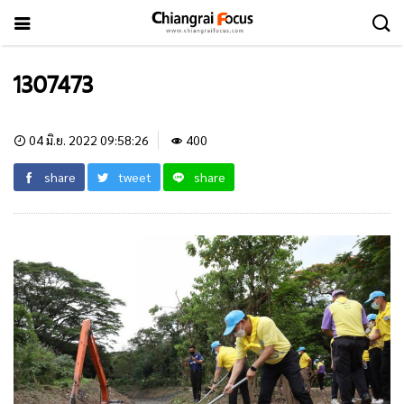
1307473
04 มิ.ย. 2022 09:58:26
400
share
tweet
share