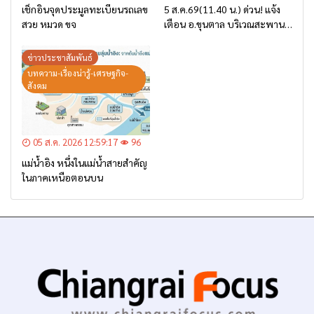
เช็กอินจุดประมูลทะเบียนรถเลข
5 ส.ค.69(11.40 น.) ด่วน! แจ้ง
สวย หมวด ขจ
เตือน อ.ขุนตาล บริเวณสะพาน
บ้านป่าข่า ต.ยางฮอม “เฝ้าระวัง
– เตรียมการอพยพ”
ข่าวประชาสัมพันธ์
บทความ-เรื่องน่ารู้-เศรษฐกิจ-
สังคม
05 ส.ค. 2026 12:59:17
96
แม่น้ำอิง หนึ่งในแม่น้ำสายสำคัญ
ในภาคเหนือตอนบน