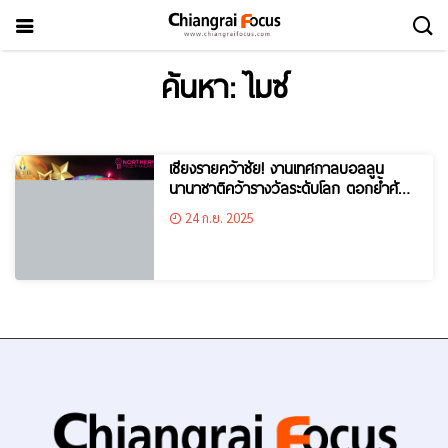
ค้นหา: ไมซ์
เชียงรายคว้าชัย! งานเทศกาลบอลลูน
นานาชาติคว้ารางวัลระดับโลก ตอกย้ำศักย
ภาพเมืองไมซ์ภาคเหนือ
24 ก.ย. 2025