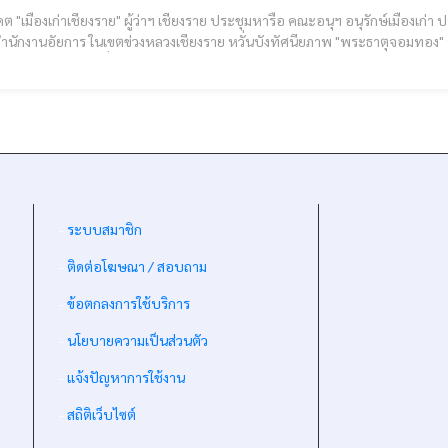
 "เมืองเก่าเชียงราย" ผู้ว่าฯ เชียงราย ประชุมหารือ คณะอนุฯ อนุรักษ์เมืองเก่า
นักงานอัยการ ในเขตข่วงหลวงเชียงราย หวั่นบังทัศนียภาพ "พระธาตุจอมทอง" หนุนดึงปร
name="GoogleADS"] วันที่ 28 พฤษภาคม 2569 เวลา 13.30 น. นายชูชีพ พง
-
ระบบสมาชิก
-
ติดต่อโฆษณา / สอบถาม
-
ข้อตกลงการใช้บริการ
-
นโยบายความเป็นส่วนตัว
-
แจ้งปัญหาการใช้งาน
-
สถิติเว็บไซต์