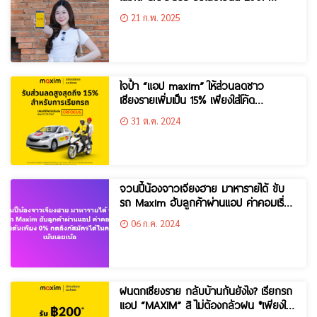
พร้อมส่วนลด 15% สำหรับการเดินทางของ
21 ก.พ. 2025
คุณ!
ใจป้ำ “แอป maxim” ให้ส่วนลดชาว
เชียงรายเพิ่มเป็น 15% เพียงใส่โค้ด
“CRFOCUS”
31 ต.ค. 2024
จวนปี้น้องจาวเจียงฮาย มาหารายได้ ขับ
รถ Maxim ฮับลูกค้าผ่านแอป ค่าคอมเริ่ม
ต้นเพียง 0%
06 ก.ค. 2024
ฝนตกเชียงราย กลับบ้านกันยังไง? เรียกรถ
แอป “MAXIM” สิ ไม่ต้องกลัวฝน *เพียงใส่