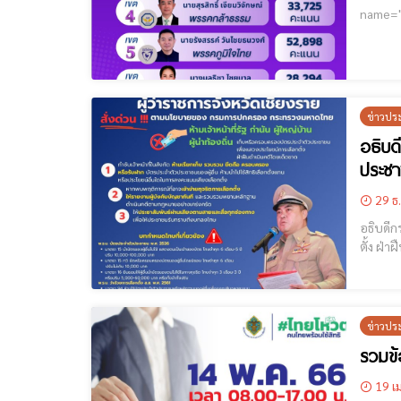
name="GoogleADS"] สรุปผลคะแนนการเลือกตั้ง อ
ข่าวปร
อธิบด
ประชา
29 ธ
อธิบดีก
ตั้ง ฝ่าฝืนดำเนินคดีโดยเด็ดขาด [cm
หนังสือ
ข่าวปร
รวมข้
19 เม