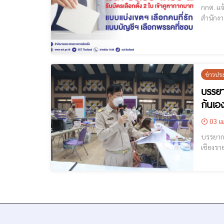
กกต. แจ้งผู้ม
สำนักงา
ราษฎรเป
ข่าวปร
บรรยา
กันเอ
03 เม
บรรยากาศการรับสมัครเ
เชียงราย
จำนวน 7