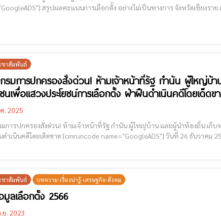
ย่างไม่เป็นทางการ จังหวัดเชียงราย เขต 1 นายธนรัช จงสุทธานามณี 43,234 คะแนน เขต 2
น.ส.ปิยะรัฐช
ะชาสัมพันธ์
ีกรมการปกครองสั่งด่วน! ห้ามเจ้าหน้าที่รัฐ กำนัน ผู้ใหญ่บ้
ชนเพื่อแสวงประโยชน์การเลือกตั้ง ฝ่าฝืนดำเนินคดีโดยเด็ดข
.ค. 2025
รมการปกครองสั่งด่วน! ห้ามเจ้าหน้าที่รัฐ กำนัน ผู้ใหญ่บ้าน และผู้นำท้องถิ่
runcode name="GoogleADS"] วันที่ 26 ธันวาคม 2568 นายนฤชา โฆษาศิวิไลซ์ อธิบดีกรมการปกครอง ได้มี
 ด่วนที่สุด เรื่อง มาตรการป้องปรามและเฝ้าระวังการนำบัตรประจำตัวประชาชนไปใช
ะชาสัมพันธ์
บทความ-เรื่องน่ารู้-เศรษฐกิจ-สังคม
อมูลเลือกตั้ง 2566
.ย. 2023