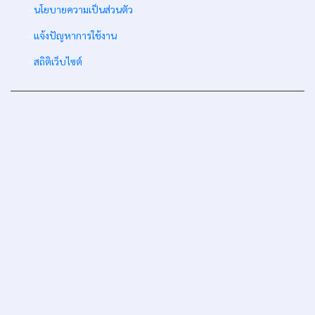
-
นโยบายความเป็นส่วนตัว
-
แจ้งปัญหาการใช้งาน
-
สถิติเว็บไซต์