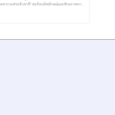
ศกาลชากาแฟระดับชาติ" สะท้อนอัตลักษณ์และศักยภาพทาง
การประกวด “City Expo อวดเมือง 2568” “เชียงรายน่าอยู่ น่าเที่ยว น่าลงทุน” เชียงรายผ่านเข้ารอบ 12