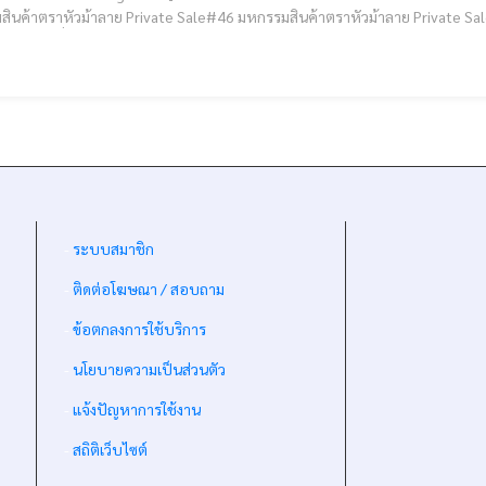
าย Private Sale#46 มหกรรมสินค้าตราหัวม้าลาย Private Sale#46 มิตรคู่ครัว-คิทเช่นดีโป ครบทุกเรื่อง เครื่องครัว :
อาณาจักรค้าส่งเครื่องครัว ยักษ์ใหญ่แห่งภาคเหนือ มิตรคู่ครัว ตัวแทน
-
ระบบสมาชิก
-
ติดต่อโฆษณา / สอบถาม
-
ข้อตกลงการใช้บริการ
-
นโยบายความเป็นส่วนตัว
-
แจ้งปัญหาการใช้งาน
-
สถิติเว็บไซต์