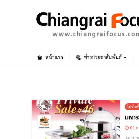
หน้าแรก
ข่าวประชาสัมพันธ์
โปรโมช
มหกรร
01 ก
[cmruncode name="GoogleADS"]