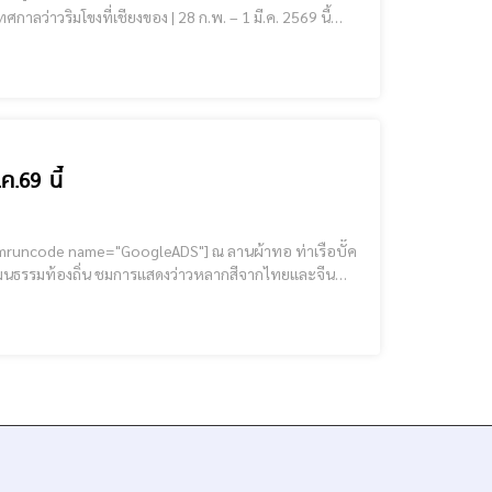
ยากาศดีๆ ริม
ค.69 นี้