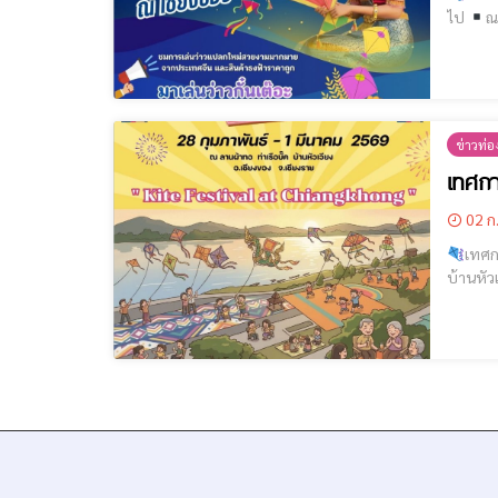
ไป
ณ ลา
สัมผัสเ
ข่าวท่อง
เทศกาล
02 ก
เทศกา
บ้านหัวเวียง อ.เชียงของ จ.เชี