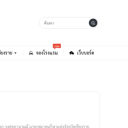
new
ียงราย
จองโรงแรม
เว็บบอร์ด
นา จงสุทธานามณี นายกสมาคมกีฬาแห่งจังหวัดเชียงราย