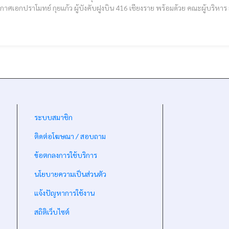
าศเอกปราโมทย์ กุยแก้ว ผู้บังคับฝูงบิน 416 เชียงราย พร้อมด้วย คณะผู้บริ
โรงเรียนเทศบาล 4 สันป่าก่อ ร่วมกิจกรรม ประเพณี “ปอยออกหว่า พาราลงเมิง” ณ 
เชียงราย [cmrun
-
ระบบสมาชิก
-
ติดต่อโฆษณา / สอบถาม
-
ข้อตกลงการใช้บริการ
-
นโยบายความเป็นส่วนตัว
-
แจ้งปัญหาการใช้งาน
-
สถิติเว็บไซต์