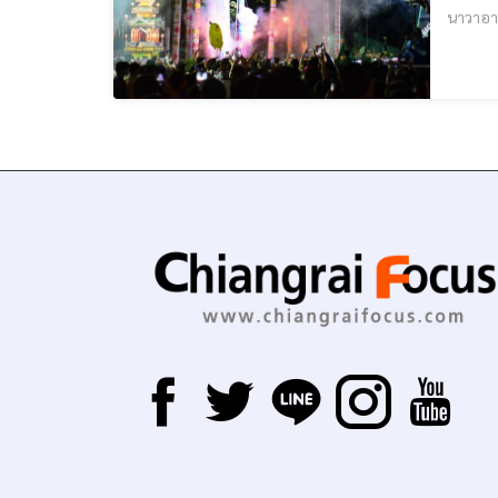
นาวาอาก
ไทใหญ่ 