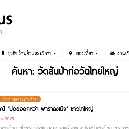
ธุรกิจ ร้านค้าและบริการ
ท่องเที่ยว
งานเช
ค้นหา: วัดสันป่าก่อวัดไทยใหญ่
เรื่องน่ารู้-เศรษฐกิจ-สังคม
ณี “ปอยออกหว่า พาราลงเมิง” ชาวไทใหญ่
.ค. 2025
นครเชียงรายโดย นายวันชัย จงสุทธานามณี นายกเทศมนตรีนครเชียงราย นางรัต