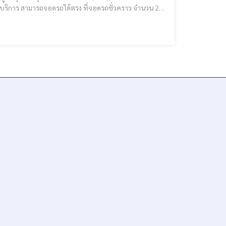
จุด คือ ลานตรงข้าม โรงแรมนายญ่า กับลานจอดรถ โรงแรมโกลเด้นแลนด์ . ที่จอดรถชั่วคราว จำนวน 2 จุด ดังนี้