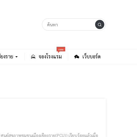
new
ียงราย
จองโรงแรม
เว็บบอร์ด
ุมชนเมืองเชียงราย(PCU)) เรียบร้อยแล้วเมื่อ