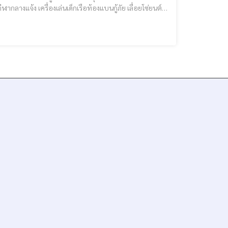
ลางแจ้ง เครื่องเล่นเด็กเรือท้องแบนกู้ภัย เลื่อยโซ่ยนต์
รถกู้ชีพ ฯลฯ ... บริการบรรจุถังดับเพลิงทุกชนิด รับฝึกอบรมดับเพลิงเบื้องต้น และอพยพหนีไฟ ตามกฏหมาย 40% ** รับซ่อ