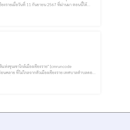
ียงรายเมื่อวันที่ 11 กันยายน 2567 ที่ผ่านมา ตอนนี้ได้
ไฉไลกว่าเดิม เปิด 21 ก.พ.68 | ดอยฮางออนเซ็น @ บ่อน้ำพุร้อนผาเสริฐ [cmruncode name="GoogleADS"]
ฮาง จัดพิธีทำบุญใหญ่ บ่อน้ำพุร้อน วันที่ 21 ก.พ.68 เปิดให้บริการประชาชน/นักท่องเที่ยว วันที่ 22 ก.พ.68 ดอยฮาง