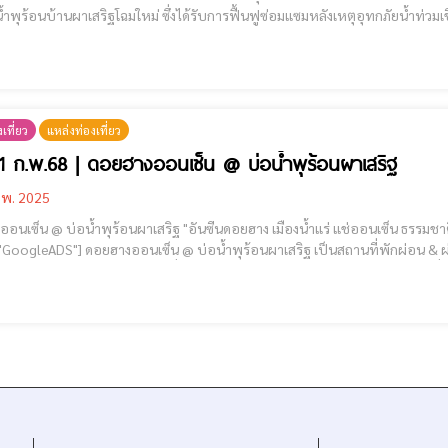
น้ำพุร้อนบ้านผาเสริฐโฉมใหม่ ซึ่งได้รับการฟื้นฟูซ่อมแซมหลังเหตุอุทกภัยน้ำท่วมเช
ปรับปรุงใหม่
เที่ยว
แหล่งท่องเที่ยว
21 ก.พ.68 | ดอยฮางออนเซ็น @ บ่อน้ำพุร้อนผาเสริฐ
.พ. 2025
ร้อนผาเสริฐ "อันซีนดอยฮาง เมืองน้ำแร่ แช่ออนเซ็น ธรรมชาติแห่งขุนเขาใกล้เมืองเชียงราย" [cmruncode
อนผาเสริฐ เป็นสถานที่พักผ่อน & ผ่อนคลาย ที่ไม่ไกลจากตัวเมืองเชียงราย เทศบาลตำบลดอย