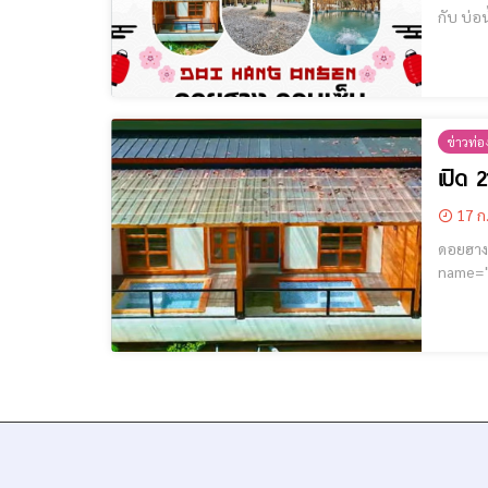
กับ บ่อ
ข่าวท่อง
เปิด 
17 ก
ดอยฮางออนเซ็น @ บ่อน้ำพุ
name="GoogleADS"] ดอยฮางออนเซ็น @ บ่อน้ำพุร้