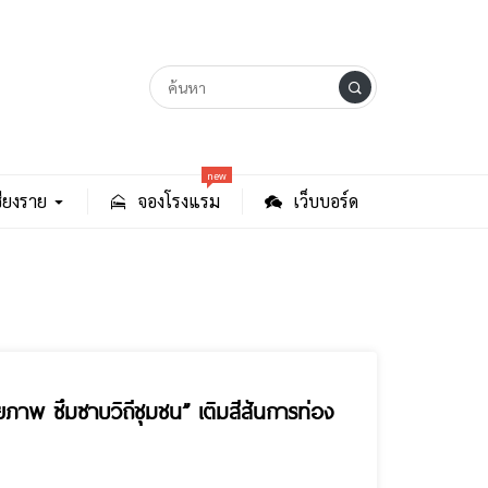
new
ียงราย
จองโรงแรม
เว็บบอร์ด
อยภาพ ซึมซาบวิถีชุมชน” เติมสีสันการท่อง