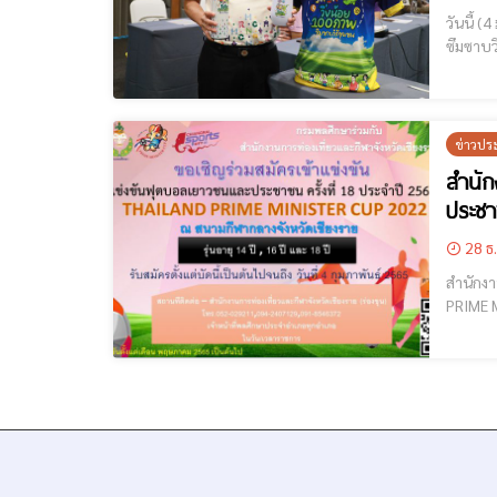
วันนี้ 
ซึมซาบวิถีชุมชน” [cmruncode name="GoogleADS"] เพื่อส่งเสร
ประชาสั
ข่าวปร
สำนัก
ประชาช
28 ธ
สำนักงา
PRIME MINISTER